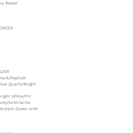
y Blazer
 GREEN
LAZER
lack/Asphalt
lue Quartz/Bright
Bright White/PU
rey/Anthracite
Verdant Green with