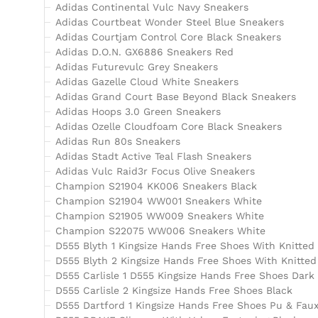
Adidas Continental Vulc Navy Sneakers
Adidas Courtbeat Wonder Steel Blue Sneakers
Adidas Courtjam Control Core Black Sneakers
Adidas D.O.N. GX6886 Sneakers Red
Adidas Futurevulc Grey Sneakers
Adidas Gazelle Cloud White Sneakers
Adidas Grand Court Base Beyond Black Sneakers
Adidas Hoops 3.0 Green Sneakers
Adidas Ozelle Cloudfoam Core Black Sneakers
Adidas Run 80s Sneakers
Adidas Stadt Active Teal Flash Sneakers
Adidas Vulc Raid3r Focus Olive Sneakers
Champion S21904 KK006 Sneakers Black
Champion S21904 WW001 Sneakers White
Champion S21905 WW009 Sneakers White
Champion S22075 WW006 Sneakers White
D555 Blyth 1 Kingsize Hands Free Shoes With Knitted
D555 Blyth 2 Kingsize Hands Free Shoes With Knitted
D555 Carlisle 1 D555 Kingsize Hands Free Shoes Dark
D555 Carlisle 2 Kingsize Hands Free Shoes Black
D555 Dartford 1 Kingsize Hands Free Shoes Pu & Fau