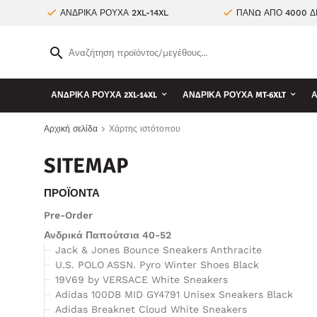
ΑΝΔΡΙΚΑ ΡΟΥΧΑ 2XL-14XL
ΠΑΝΩ ΑΠΟ 4000 Δ
ΑΝΔΡΙΚΑ ΡΟΥΧΑ 2XL-14XL
ΑΝΔΡΙΚΑ ΡΟΥΧΑ MT-6XLT
Α
Αρχική σελίδα
Χάρτης ιστότοπου
SITEMAP
ΠΡΟΪΌΝΤΑ
Pre-Order
Ανδρικά Παπούτσια 40-52
Jack & Jones Bounce Sneakers Anthracite
U.S. POLO ASSN. Pyro Winter Shoes Black
19V69 by VERSACE White Sneakers
Adidas 100DB MID GY4791 Unisex Sneakers Black
Adidas Breaknet Cloud White Sneakers