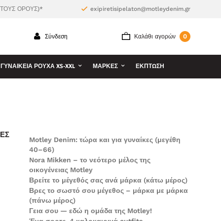
 ΤΟΥΣ ΟΡΟΥΣ)*
exipiretisipelaton@motleydenim.gr
0
Σύνδεση
Καλάθι αγορών
ΓΥΝΑΙΚΕΊΑ ΡΟΎΧΑ XS-XXL
ΜΆΡΚΕΣ
ΕΚΠΤΩΣΗ
ΕΣ
Motley Denim: τώρα και για γυναίκες (μεγέθη
40–66)
Nora Mikken – το νεότερο μέλος της
οικογένειας Motley
Βρείτε το μέγεθός σας ανά μάρκα (κάτω μέρος)
Βρες το σωστό σου μέγεθος – μάρκα με μάρκα
(πάνω μέρος)
Γεια σου — εδώ η ομάδα της Motley!