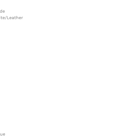
ede
ite/Leather
lue