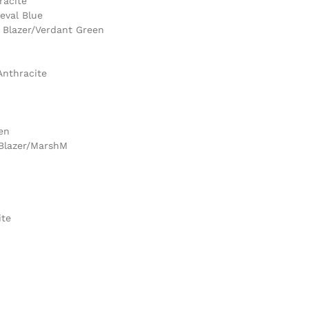
racite
eval Blue
y Blazer/Verdant Green
Anthracite
en
Blazer/MarshM
ite