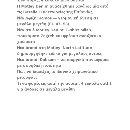
Ένα σορτς, 4 καλοκαιρινά outfits
Η Motley Denim αναδείχθηκε ξανά ως μία από
τις Gazelle TOP εταιρείες της Εσθονίας
Νέα άφιξη: Jomos — γερμανική άνεση σε
μεγάλα μεγέθη (EU 47–53)
Νέα στυλ Motley Denim: T-shirt Milan,
πουκάμισο Zagreb και φρέσκα ανοιξιάτικα
χρώματα
Νέο brand στη Motley: North Latitude –
δημιουργήθηκε ειδικά για μεγάλους άντρες
Νέο brand: Dobsom – λειτουργικά πανωφόρια
με σουηδική ποιότητα
Πώς να διαλέξεις το ιδανικό χειμωνιάτικο
μπουφάν;
Τι να φορέσεις αυτή την άνοιξη; 4 εύκολα outfit
για άνδρες σε μεγάλα μεγέθη