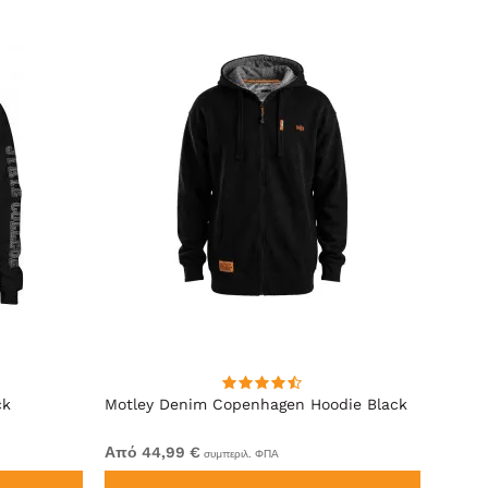
ck
Motley Denim Copenhagen Hoodie Black
Motle
Από 44,99 €
Από 4
συμπεριλ. ΦΠΑ