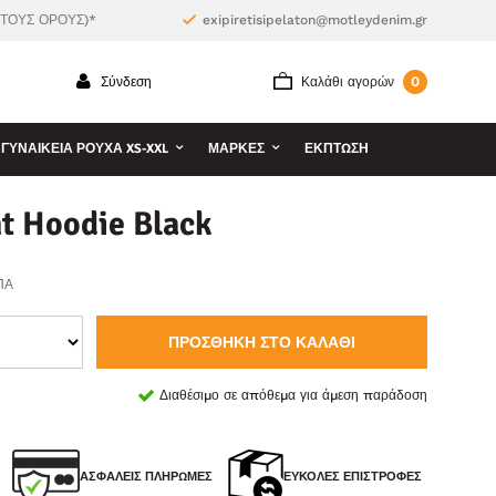
 ΤΟΥΣ ΟΡΟΥΣ)*
exipiretisipelaton@motleydenim.gr
0
Σύνδεση
Καλάθι αγορών
ΓΥΝΑΙΚΕΊΑ ΡΟΎΧΑ XS-XXL
ΜΆΡΚΕΣ
ΕΚΠΤΩΣΗ
t Hoodie Black
ΠΑ
ΠΡΟΣΘΉΚΗ ΣΤΟ ΚΑΛΆΘΙ
Διαθέσιμο σε απόθεμα για άμεση παράδοση
ΑΣΦΑΛΕΊΣ ΠΛΗΡΩΜΈΣ
ΕΎΚΟΛΕΣ ΕΠΙΣΤΡΟΦΈΣ