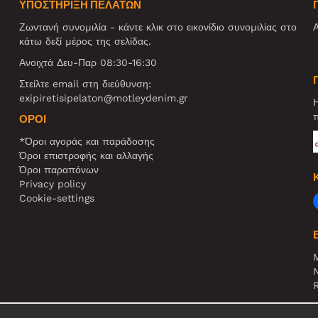
ΥΠΟΣΤΗΡΙΞΗ ΠΕΛΑΤΩΝ
Ζωντανή συνομιλία - κάντε κλικ στο εικονίδιο συνομιλίας στο
Α
κάτω δεξί μέρος της σελίδας.
Ανοιχτά Δευ-Παρ 08:30-16:30
Στείλτε email στη διεύθυνση:
exipiretisipelaton@motleydenim.gr
Η
π
ΌΡΟΙ
*Όροι αγοράς και παράδοσης
Όροι επιστροφής και αλλαγής
Όροι παραπόνων
Privacy policy
Cookie-settings
N
R
Σ