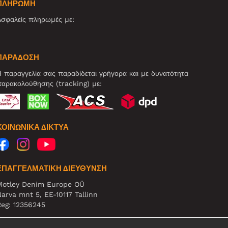
ΠΛΗΡΩΜΗ
σφαλείς πληρωμές με:
ΠΑΡΑΔΟΣΗ
 παραγγελία σας παραδίδεται γρήγορα και με δυνατότητα
αρακολούθησης (tracking) με:
ΚΟΙΝΩΝΙΚΆ ΔΊΚΤΥΑ
ΕΠΑΓΓΕΛΜΑΤΙΚΗ ΔΙΕΥΘΥΝΣΗ
Motley Denim Europe OÜ
arva mnt 5, EE-10117 Tallinn
eg: 12356245
ΗΜΕΙΩΣΗ! Μη στέλνετε επιστρεφόμενα προϊόντα σε αυτήν