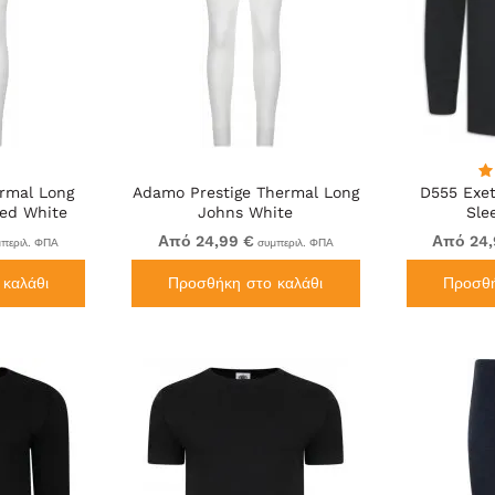
rmal Long
Adamo Prestige Thermal Long
D555 Exe
bed White
Johns White
Sle
Από 24,99 €
Από 24,
περιλ. ΦΠΑ
συμπεριλ. ΦΠΑ
καλάθι
Προσθήκη στο καλάθι
Προσθή