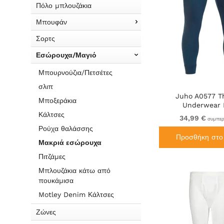
Πόλο μπλουζάκια
Μπουφάν
Σορτς
Εσώρουχα/Μαγιό
Μπουρνούζια/Πετσέτες
σλιπ
Juho A0577 T
Μποξεράκια
Underwear 
Κάλτσες
34,99 €
συμπερ
Ρούχα θαλάσσης
Προσθήκη στο 
Μακριά εσώρουχα
Πιτζάμες
Μπλουζάκια κάτω από
πουκάμισα
Motley Denim Κάλτσες
Ζώνες