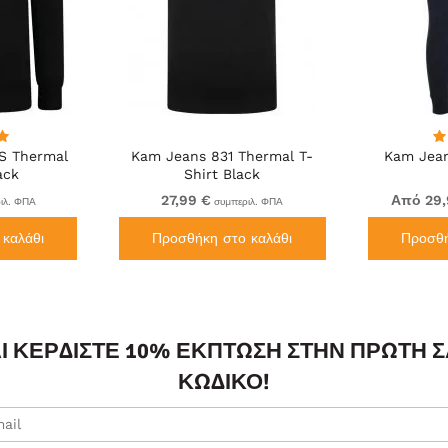
S Thermal
Kam Jeans 831 Thermal T-
Kam Jean
ack
Shirt Black
27,99 €
Από 29,
ιλ. ΦΠΑ
συμπεριλ. ΦΠΑ
καλάθι
Προσθήκη στο καλάθι
Προσθή
ΑΙ ΚΕΡΔΊΣΤΕ 10% ΈΚΠΤΩΣΗ ΣΤΗΝ ΠΡΏΤΗ 
ΚΩΔΙΚΌ!