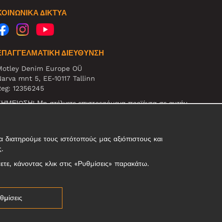
ΚΟΙΝΩΝΙΚΆ ΔΊΚΤΥΑ
ΕΠΑΓΓΕΛΜΑΤΙΚΗ ΔΙΕΥΘΥΝΣΗ
Motley Denim Europe OÜ
arva mnt 5, EE-10117 Tallinn
eg: 12356245
ΗΜΕΙΩΣΗ! Μη στέλνετε επιστρεφόμενα προϊόντα σε αυτήν
η διεύθυνση!
 διατηρούμε τους ιστότοπούς μας αξιόπιστους και
ς.
σετε, κάνοντας κλικ στις «Ρυθμίσεις» παρακάτω.
θμίσεις