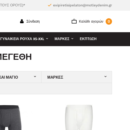
 ΤΟΥΣ ΟΡΟΥΣ)*
exipiretisipelaton@motleydenim.gr
0
Σύνδεση
Καλάθι αγορών
ΓΥΝΑΙΚΕΊΑ ΡΟΎΧΑ XS-XXL
ΜΆΡΚΕΣ
ΕΚΠΤΩΣΗ
ΜΕΓΈΘΗ
ΑΙ ΜΑΓΙΌ
ΜΆΡΚΕΣ