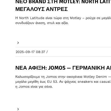
ΝΈΟ BRAND ΣΤΗ MOTLEY: NORTH LAT
ΜΕΓΆΛΟΥΣ ΆΝΤΡΕΣ
Η North Latitude είναι τώρα στη Motley – ρούχα σε μεγάλα 
συνδυάζουν άνεση, στυλ και αξία.
2025-09-17 08:37 /
ΝΈΑ ΆΦΙΞΗ: JOMOS — ΓΕΡΜΑΝΙΚΉ Ά
Καλωσορίζουμε τη Jomos στην οικογένεια Motley Denim —
μεγάλα μεγέθη έως EU 53. Αν ψάχνεις sneakers και casua
η Jomos είναι για σένα.