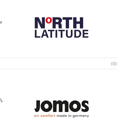
ου
(0)
ή,