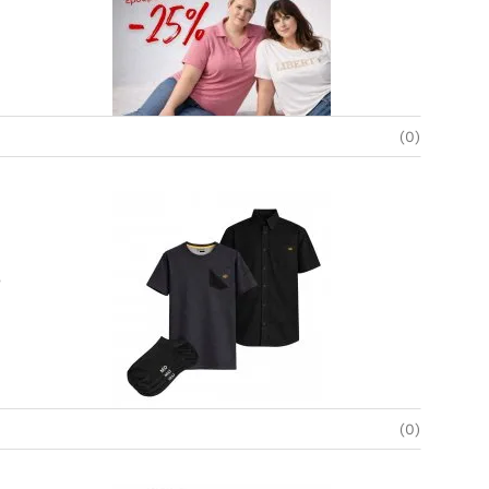
(0)
ό
(0)