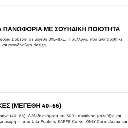
ΚΆ ΠΑΝΩΦΌΡΙΑ ΜΕ ΣΟΥΗΔΙΚΉ ΠΟΙΌΤΗΤΑ
νωφόρια Dobsom σε μεγέθη 3XL–8XL. Η συλλογή, που αναπτύχθηκε
 και σκανδιναβικό design.
ΚΕΣ (ΜΕΓΈΘΗ 40–66)
ρούχα (40–66). Διάλεξε ανάμεσα σε 1500+ προϊόντα: μπλούζες και
 πολλά ακόμη — από Ulla Popken, KAFFE Curve, ONLY Carmakoma και