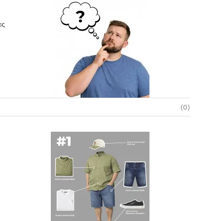
ες
(0)
Α