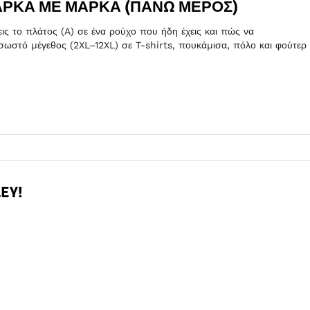
ΆΡΚΑ ΜΕ ΜΆΡΚΑ (ΠΆΝΩ ΜΈΡΟΣ)
ις το πλάτος (A) σε ένα ρούχο που ήδη έχεις και πώς να
ο σωστό μέγεθος (2XL–12XL) σε T-shirts, πουκάμισα, πόλο και φούτερ
EY!