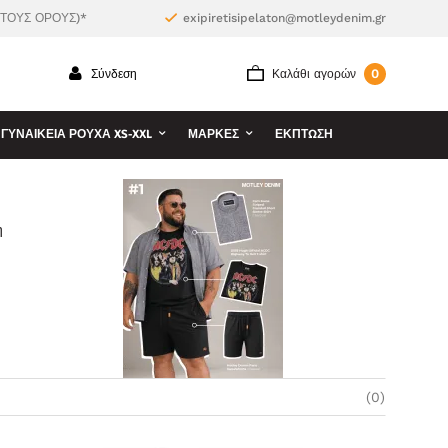
 ΤΟΥΣ ΟΡΟΥΣ)*
exipiretisipelaton@motleydenim.gr
0
Σύνδεση
Καλάθι αγορών
ΓΥΝΑΙΚΕΊΑ ΡΟΎΧΑ XS-XXL
ΜΆΡΚΕΣ
ΕΚΠΤΩΣΗ
η
(0)