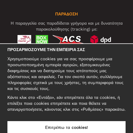
ΠΑΡΑΔΟΣΗ
Η παραγγελία σας παραδίδεται γρήγορα και με δυνατότητα
παρακολούθησης (tracking) με:
ΠΡΟΣΑΡΜΌΖΟΥΜΕ ΤΗΝ ΕΜΠΕΙΡΊΑ ΣΑΣ
ΚΟΙΝΩΝΙΚΆ ΔΊΚΤΥΑ
Χρησιμοποιούμε cookies για να σας προσφέρουμε μια
προσωποποιημένη εμπειρία αγορών, εξατομικευμένες
διαφημίσεις και να διατηρούμε τους ιστότοπούς μας
αξιόπιστους και ασφαλείς. Για τον σκοπό αυτόν, συλλέγουμε
ΕΠΑΓΓΕΛΜΑΤΙΚΗ ΔΙΕΥΘΥΝΣΗ
πληροφορίες σχετικά με τους χρήστες, τη συμπεριφορά τους
Motley Denim Europe OÜ
και τις συσκευές τους.
Narva mnt 5, EE-10117 Tallinn
Κάντε κλικ στο «Εντάξει», εάν επιτρέπετε όλα τα cookies, ή
Reg: 12356245
επιλέξτε ποια cookies επιτρέπετε και ποια θέλετε να
ΣΗΜΕΙΩΣΗ! Μη στέλνετε επιστρεφόμενα προϊόντα σε αυτήν τη
απενεργοποιήσετε, κάνοντας κλικ στις «Ρυθμίσεις» παρακάτω.
διεύθυνση!
Επιτρέπω τα cookies!