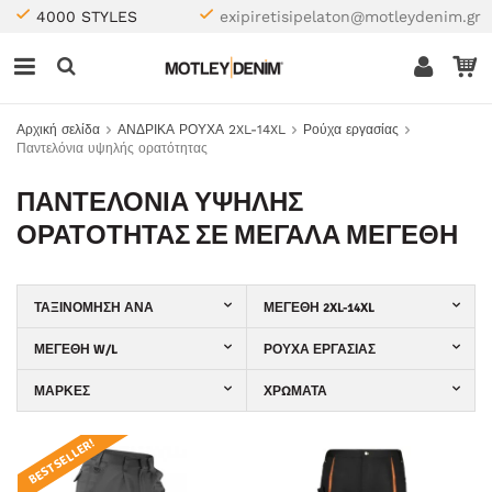
4000 STYLES
exipiretisipelaton@motleydenim.gr
Αρχική σελίδα
ΑΝΔΡΙΚΑ ΡΟΥΧΑ 2XL-14XL
Ρούχα εργασίας
Παντελόνια υψηλής ορατότητας
ΠΑΝΤΕΛΌΝΙΑ ΥΨΗΛΉΣ
ΟΡΑΤΌΤΗΤΑΣ ΣΕ ΜΕΓΆΛΑ ΜΕΓΈΘΗ
ΤΑΞΙΝΌΜΗΣΗ ΑΝΆ
ΜΕΓΈΘΗ 2XL-14XL
ΜΕΓΈΘΗ W/L
ΡΟΎΧΑ ΕΡΓΑΣΊΑΣ
ΜΆΡΚΕΣ
ΧΡΏΜΑΤΑ
BEST SELLER!