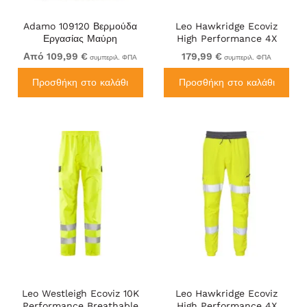
Adamo 109120 Βερμούδα
Leo Hawkridge Ecoviz
Εργασίας Μαύρη
High Performance 4X
Stretch Trouser Hi-Vis
Από 109,99 €
179,99 €
συμπεριλ. ΦΠΑ
συμπεριλ. ΦΠΑ
Yellow/Navy Print
Προσθήκη στο καλάθι
Προσθήκη στο καλάθι
Leo Westleigh Ecoviz 10K
Leo Hawkridge Ecoviz
Performance Breathable
High Performance 4X