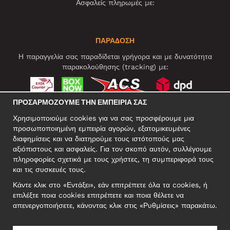
Ασφαλείς πληρωμές με:
ΠΑΡΑΔΟΣΗ
Η παραγγελία σας παραδίδεται γρήγορα και με δυνατότητα
παρακολούθησης (tracking) με:
ΠΡΟΣΑΡΜΌΖΟΥΜΕ ΤΗΝ ΕΜΠΕΙΡΊΑ ΣΑΣ
ΚΟΙΝΩΝΙΚΆ ΔΊΚΤΥΑ
Χρησιμοποιούμε cookies για να σας προσφέρουμε μια
προσωποποιημένη εμπειρία αγορών, εξατομικευμένες
διαφημίσεις και να διατηρούμε τους ιστότοπούς μας
αξιόπιστους και ασφαλείς. Για τον σκοπό αυτόν, συλλέγουμε
ΕΠΑΓΓΕΛΜΑΤΙΚΗ ΔΙΕΥΘΥΝΣΗ
πληροφορίες σχετικά με τους χρήστες, τη συμπεριφορά τους
Motley Denim Europe OÜ
και τις συσκευές τους.
Narva mnt 5, EE-10117 Tallinn
Κάντε κλικ στο «Εντάξει», εάν επιτρέπετε όλα τα cookies, ή
Reg: 12356245
επιλέξτε ποια cookies επιτρέπετε και ποια θέλετε να
ΣΗΜΕΙΩΣΗ! Μη στέλνετε επιστρεφόμενα προϊόντα σε αυτήν τη
απενεργοποιήσετε, κάνοντας κλικ στις «Ρυθμίσεις» παρακάτω.
διεύθυνση!