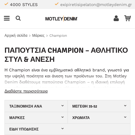
4000 STYLES
exipiretisipelaton@motleydenim.gr
Αρχική σελίδα
Μάρκες
Champion
ΠΑΠΟΎΤΣΙΑ CHAMPION – ΑΘΛΗΤΙΚΌ
ΣΤΥΛ & ΆΝΕΣΗ
Η Champion είναι ένα εμβληματικό αθλητικό brand, γνωστό για
την υψηλή ποιότητα και άνεση των προϊόντων του. Στη Motley
Denim διαθέτουμε παπούτσια Champion – η ιδανική επιλογή
για καθημερινή χρήση και ένα αθλητικό στυλ. Ανακαλύψτε τη
Διαβάστε περισσότερα
συλλογή μας από παπούτσια Champion και αποκτήστε
διαχρονικό αθλητικό στυλ.
ΤΑΞΙΝΌΜΗΣΗ ΑΝΆ
ΜΕΓΈΘΗ 35-52
ΜΆΡΚΕΣ
ΧΡΏΜΑΤΑ
ΕΊΔΗ ΥΠΌΔΗΣΗΣ