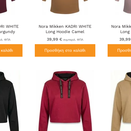
DRI WHITE
Nora Mikken KADRI WHITE
Nora Mik
urgundy
Long Hoodie Camel
Long
39,99 €
39,99
ιλ. ΦΠΑ
συμπεριλ. ΦΠΑ
καλάθι
Προσθήκη στο καλάθι
Προσθή