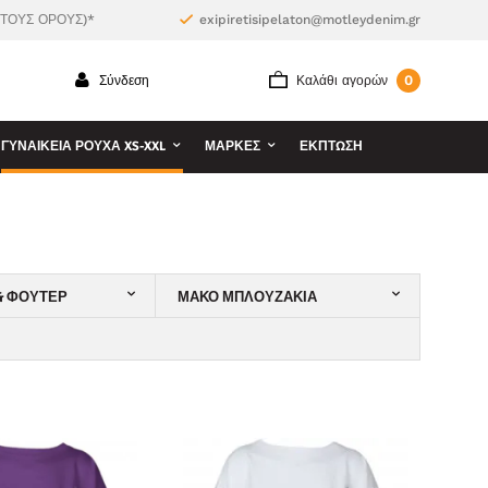
 ΤΟΥΣ ΟΡΟΥΣ)*
exipiretisipelaton@motleydenim.gr
0
Σύνδεση
Καλάθι αγορών
ΓΥΝΑΙΚΕΊΑ ΡΟΎΧΑ XS-XXL
ΜΆΡΚΕΣ
ΕΚΠΤΩΣΗ
& ΦΟΎΤΕΡ
ΜΑΚΌ ΜΠΛΟΥΖΆΚΙΑ