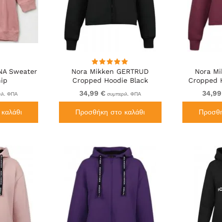
NA Sweater
Nora Mikken GERTRUD
Nora M
ip
Cropped Hoodie Black
Cropped 
34,99 €
34,99
ιλ. ΦΠΑ
συμπεριλ. ΦΠΑ
καλάθι
Προσθήκη στο καλάθι
Προσθή