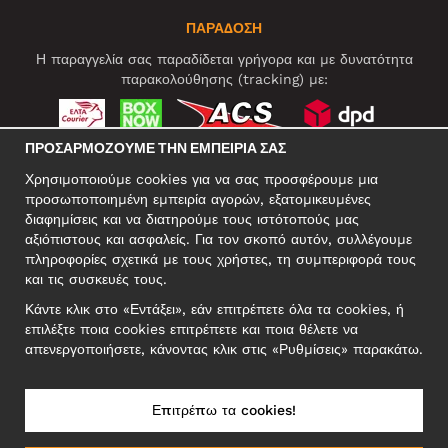
ΠΑΡΑΔΟΣΗ
Η παραγγελία σας παραδίδεται γρήγορα και με δυνατότητα
παρακολούθησης (tracking) με:
ΠΡΟΣΑΡΜΌΖΟΥΜΕ ΤΗΝ ΕΜΠΕΙΡΊΑ ΣΑΣ
ΚΟΙΝΩΝΙΚΆ ΔΊΚΤΥΑ
Χρησιμοποιούμε cookies για να σας προσφέρουμε μια
προσωποποιημένη εμπειρία αγορών, εξατομικευμένες
διαφημίσεις και να διατηρούμε τους ιστότοπούς μας
αξιόπιστους και ασφαλείς. Για τον σκοπό αυτόν, συλλέγουμε
ΕΠΑΓΓΕΛΜΑΤΙΚΗ ΔΙΕΥΘΥΝΣΗ
πληροφορίες σχετικά με τους χρήστες, τη συμπεριφορά τους
Motley Denim Europe OÜ
και τις συσκευές τους.
Narva mnt 5, EE-10117 Tallinn
Κάντε κλικ στο «Εντάξει», εάν επιτρέπετε όλα τα cookies, ή
Reg: 12356245
επιλέξτε ποια cookies επιτρέπετε και ποια θέλετε να
ΣΗΜΕΙΩΣΗ! Μη στέλνετε επιστρεφόμενα προϊόντα σε αυτήν τη
απενεργοποιήσετε, κάνοντας κλικ στις «Ρυθμίσεις» παρακάτω.
διεύθυνση!
Επιτρέπω τα cookies!