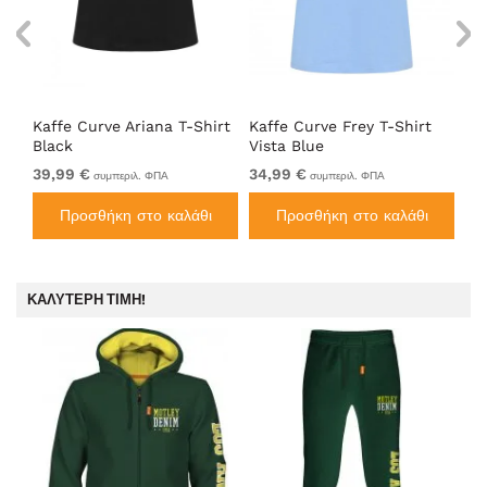
Top
Kaffe Curve Ariana T-Shirt
Kaffe Curve Frey T-Shirt
Ka
Black
Vista Blue
T-
39,99 €
34,99 €
29
συμπεριλ. ΦΠΑ
συμπεριλ. ΦΠΑ
Προσθήκη στο καλάθι
Προσθήκη στο καλάθι
ΚΑΛΎΤΕΡΗ ΤΙΜΉ!