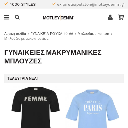
4000 STYLES
exipiretisipelaton@motleydenim.gr
Αρχική σελίδα
ΓΥΝΑΙΚΕΊΑ ΡΟΎΧΑ 40-66
Μπλουζάκια και τοπ
Μπλούζες με μακριά μανίκια
ΓΥΝΑΙΚΕΊΕΣ ΜΑΚΡΥΜΆΝΙΚΕΣ
ΜΠΛΟΎΖΕΣ
ΤΕΛΕΥΤΑΊΑ ΝΈΑ!