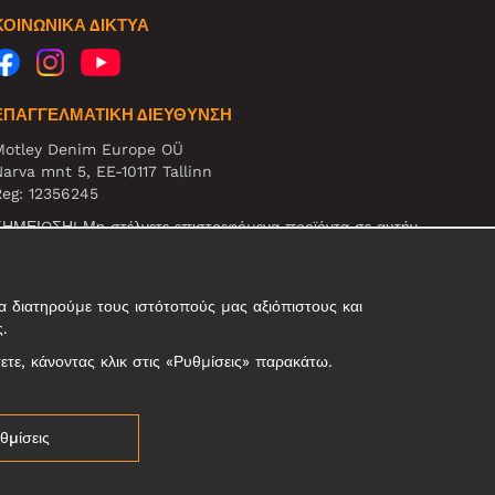
ΚΟΙΝΩΝΙΚΆ ΔΊΚΤΥΑ
ΕΠΑΓΓΕΛΜΑΤΙΚΗ ΔΙΕΥΘΥΝΣΗ
Motley Denim Europe OÜ
arva mnt 5, EE-10117 Tallinn
eg: 12356245
ΗΜΕΙΩΣΗ! Μη στέλνετε επιστρεφόμενα προϊόντα σε αυτήν
η διεύθυνση!
 διατηρούμε τους ιστότοπούς μας αξιόπιστους και
ς.
σετε, κάνοντας κλικ στις «Ρυθμίσεις» παρακάτω.
θμίσεις