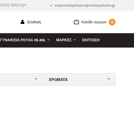
 ΤΟΥΣ ΟΡΟΥΣ)*
exipiretisipelaton@motleydenim.gr
0
Σύνδεση
Καλάθι αγορών
ΓΥΝΑΙΚΕΊΑ ΡΟΎΧΑ XS-XXL
ΜΆΡΚΕΣ
ΕΚΠΤΩΣΗ
ΧΡΏΜΑΤΑ