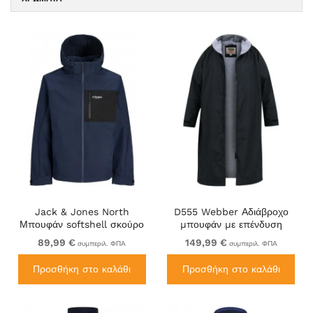
Jack & Jones North
D555 Webber Αδιάβροχο
Μπουφάν softshell σκούρο
μπουφάν με επένδυση
μπλε
sherpa μαύρο
89,99 €
149,99 €
συμπεριλ. ΦΠΑ
συμπεριλ. ΦΠΑ
Προσθήκη στο καλάθι
Προσθήκη στο καλάθι