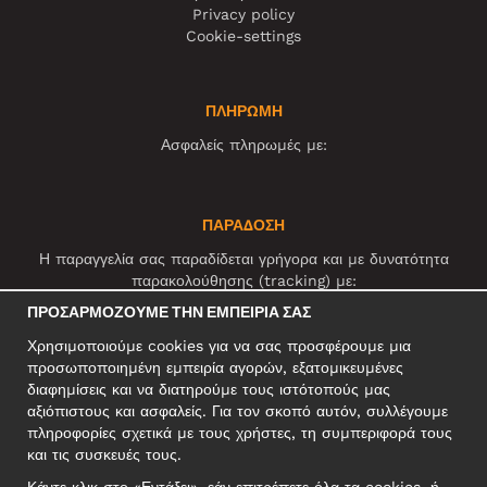
Privacy policy
Cookie-settings
ΠΛΗΡΩΜΗ
Ασφαλείς πληρωμές με:
ΠΑΡΑΔΟΣΗ
Η παραγγελία σας παραδίδεται γρήγορα και με δυνατότητα
παρακολούθησης (tracking) με:
ΠΡΟΣΑΡΜΌΖΟΥΜΕ ΤΗΝ ΕΜΠΕΙΡΊΑ ΣΑΣ
Χρησιμοποιούμε cookies για να σας προσφέρουμε μια
ΚΟΙΝΩΝΙΚΆ ΔΊΚΤΥΑ
προσωποποιημένη εμπειρία αγορών, εξατομικευμένες
διαφημίσεις και να διατηρούμε τους ιστότοπούς μας
αξιόπιστους και ασφαλείς. Για τον σκοπό αυτόν, συλλέγουμε
πληροφορίες σχετικά με τους χρήστες, τη συμπεριφορά τους
ΕΠΑΓΓΕΛΜΑΤΙΚΗ ΔΙΕΥΘΥΝΣΗ
και τις συσκευές τους.
Motley Denim Europe OÜ