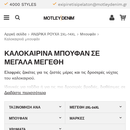
4000 STYLES
exipiretisipelaton@motleydenim.gr
Αρχική σελίδα
ΑΝΔΡΙΚΑ ΡΟΥΧΑ 2XL-14XL
Μπουφάν
Καλοκαιρινά μπουφάν
ΚΑΛΟΚΑΙΡΙΝΆ ΜΠΟΥΦΆΝ ΣΕ
ΜΕΓΆΛΑ ΜΕΓΈΘΗ
Ελαφριές ζακέτες για τις ζεστές μέρες και τις δροσερές νύχτες
του καλοκαιριού.
Ιδανικές για ταξίδια ή για τις πιο δροσερές βραδιές, διαθέσιμες σε
μεγέθη 2XL έως 8XL.
Διαβάστε περισσότερα
ΤΑΞΙΝΌΜΗΣΗ ΑΝΆ
ΜΕΓΈΘΗ 2XL-14XL
ΜΠΟΥΦΆΝ
ΜΆΡΚΕΣ
ΧΡΏΜΑΤΑ