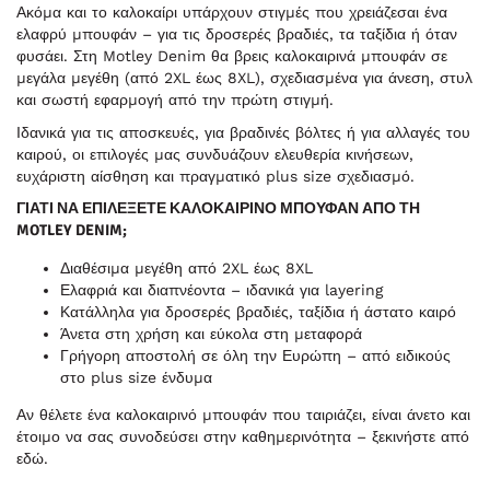
Ακόμα και το καλοκαίρι υπάρχουν στιγμές που χρειάζεσαι ένα
ελαφρύ μπουφάν – για τις δροσερές βραδιές, τα ταξίδια ή όταν
φυσάει. Στη Motley Denim θα βρεις καλοκαιρινά μπουφάν σε
μεγάλα μεγέθη (από 2XL έως 8XL), σχεδιασμένα για άνεση, στυλ
και σωστή εφαρμογή από την πρώτη στιγμή.
Ιδανικά για τις αποσκευές, για βραδινές βόλτες ή για αλλαγές του
καιρού, οι επιλογές μας συνδυάζουν ελευθερία κινήσεων,
ευχάριστη αίσθηση και πραγματικό plus size σχεδιασμό.
ΓΙΑΤΊ ΝΑ ΕΠΙΛΈΞΕΤΕ ΚΑΛΟΚΑΙΡΙΝΌ ΜΠΟΥΦΆΝ ΑΠΌ ΤΗ
MOTLEY DENIM;
Διαθέσιμα μεγέθη από 2XL έως 8XL
Ελαφριά και διαπνέοντα – ιδανικά για layering
Κατάλληλα για δροσερές βραδιές, ταξίδια ή άστατο καιρό
Άνετα στη χρήση και εύκολα στη μεταφορά
Γρήγορη αποστολή σε όλη την Ευρώπη – από ειδικούς
στο plus size ένδυμα
Αν θέλετε ένα καλοκαιρινό μπουφάν που ταιριάζει, είναι άνετο και
έτοιμο να σας συνοδεύσει στην καθημερινότητα – ξεκινήστε από
εδώ.