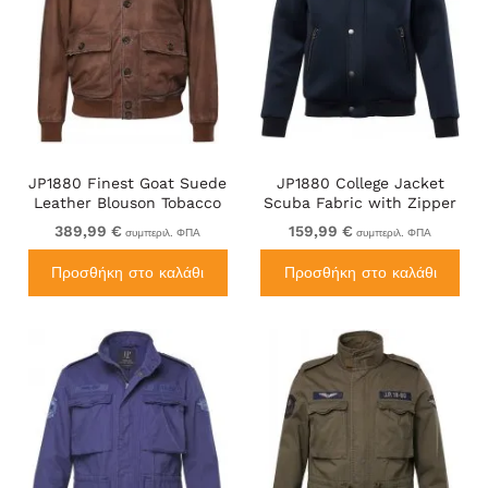
JP1880 Finest Goat Suede
JP1880 College Jacket
Leather Blouson Tobacco
Scuba Fabric with Zipper
Brown
Navy
389,99 €
159,99 €
συμπεριλ. ΦΠΑ
συμπεριλ. ΦΠΑ
Προσθήκη στο καλάθι
Προσθήκη στο καλάθι