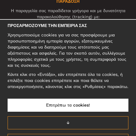
ΠΑΡΑΔΟΣΗ
Η παραγγελία σας παραδίδεται γρήγορα και με δυνατότητα
παρακολούθησης (tracking) με:
ΠΡΟΣΑΡΜΌΖΟΥΜΕ ΤΗΝ ΕΜΠΕΙΡΊΑ ΣΑΣ
Χρησιμοποιούμε cookies για να σας προσφέρουμε μια
ΚΟΙΝΩΝΙΚΆ ΔΊΚΤΥΑ
προσωποποιημένη εμπειρία αγορών, εξατομικευμένες
διαφημίσεις και να διατηρούμε τους ιστότοπούς μας
αξιόπιστους και ασφαλείς. Για τον σκοπό αυτόν, συλλέγουμε
πληροφορίες σχετικά με τους χρήστες, τη συμπεριφορά τους
ΕΠΑΓΓΕΛΜΑΤΙΚΗ ΔΙΕΥΘΥΝΣΗ
και τις συσκευές τους.
Motley Denim Europe OÜ
Κάντε κλικ στο «Εντάξει», εάν επιτρέπετε όλα τα cookies, ή
Narva mnt 5, EE-10117 Tallinn
επιλέξτε ποια cookies επιτρέπετε και ποια θέλετε να
Reg: 12356245
απενεργοποιήσετε, κάνοντας κλικ στις «Ρυθμίσεις» παρακάτω.
ΣΗΜΕΙΩΣΗ! Μη στέλνετε επιστρεφόμενα προϊόντα σε αυτήν τη
διεύθυνση!
Επιτρέπω τα cookies!
↓
ΕΛΛΆΔΑ/ΕΛΛΗΝΙΚΆ