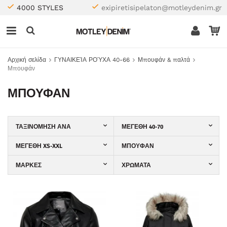
4000 STYLES
exipiretisipelaton@motleydenim.gr
Αρχική σελίδα
ΓΥΝΑΙΚΕΊΑ ΡΟΎΧΑ 40-66
Μπουφάν & παλτά
Μπουφάν
ΜΠΟΥΦΆΝ
ΤΑΞΙΝΌΜΗΣΗ ΑΝΆ
ΜΕΓΈΘΗ 40-70
ΜΕΓΈΘΗ XS-XXL
ΜΠΟΥΦΆΝ
ΜΆΡΚΕΣ
ΧΡΏΜΑΤΑ