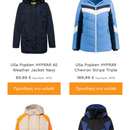
Ulla Popken HYPRAR All
Ulla Popken HYPRAR
Weather Jacket Navy
Chevron Stripe Triple
Function Quilted Fully
89,99 €
189,99 €
συμπεριλ. ΦΠΑ
συμπεριλ. ΦΠΑ
Lined Ski Jacket Pastel
Petrol
Προσθήκη στο καλάθι
Προσθήκη στο καλάθι