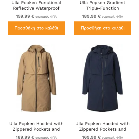
Ulla Popken Functional
Ulla Popken Gradient
Reflective Waterproof
Triple-Function
Jacket Black
Performance Ski Jacket
159,99 €
189,99 €
συμπεριλ. ΦΠΑ
συμπεριλ. ΦΠΑ
Navy
Προσθήκη στο καλάθι
Προσθήκη στο καλάθι
Ulla Popken Hooded with
Ulla Popken Hooded with
Zippered Pockets and
Zippered Pockets and
Zippered Side Slits
Zippered Side Slits
169,99 €
169,99 €
συμπεριλ. ΦΠΑ
συμπεριλ. ΦΠΑ