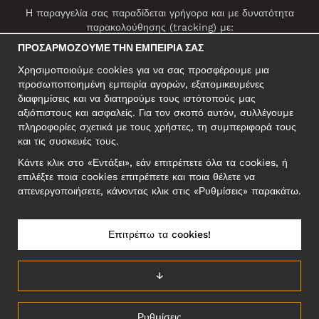
Η παραγγελία σας παραδίδεται γρήγορα και με δυνατότητα
παρακολούθησης (tracking) με:
ΠΡΟΣΑΡΜΌΖΟΥΜΕ ΤΗΝ ΕΜΠΕΙΡΊΑ ΣΑΣ
Χρησιμοποιούμε cookies για να σας προσφέρουμε μια
ΚΟΙΝΩΝΙΚΆ ΔΊΚΤΥΑ
προσωποποιημένη εμπειρία αγορών, εξατομικευμένες
διαφημίσεις και να διατηρούμε τους ιστότοπούς μας
αξιόπιστους και ασφαλείς. Για τον σκοπό αυτόν, συλλέγουμε
πληροφορίες σχετικά με τους χρήστες, τη συμπεριφορά τους
ΕΠΑΓΓΕΛΜΑΤΙΚΗ ΔΙΕΥΘΥΝΣΗ
και τις συσκευές τους.
Motley Denim Europe OÜ
Κάντε κλικ στο «Εντάξει», εάν επιτρέπετε όλα τα cookies, ή
Narva mnt 5, EE-10117 Tallinn
επιλέξτε ποια cookies επιτρέπετε και ποια θέλετε να
Reg: 12356245
απενεργοποιήσετε, κάνοντας κλικ στις «Ρυθμίσεις» παρακάτω.
ΣΗΜΕΙΩΣΗ! Μη στέλνετε επιστρεφόμενα προϊόντα σε αυτήν τη
διεύθυνση!
Επιτρέπω τα cookies!
↓
ΕΛΛΆΔΑ/ΕΛΛΗΝΙΚΆ
Ρυθμίσεις