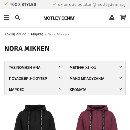
4000 STYLES
exipiretisipelaton@motleydenim.gr
Αρχική σελίδα
Μάρκες
Nora Mikken
NORA MIKKEN
ΤΑΞΙΝΌΜΗΣΗ ΑΝΆ
ΜΕΓΈΘΗ XS-XXL
ΠΟΥΛΌΒΕΡ & ΦΟΎΤΕΡ
ΜΑΚΌ ΜΠΛΟΥΖΆΚΙΑ
ΜΆΡΚΕΣ
ΧΡΏΜΑΤΑ