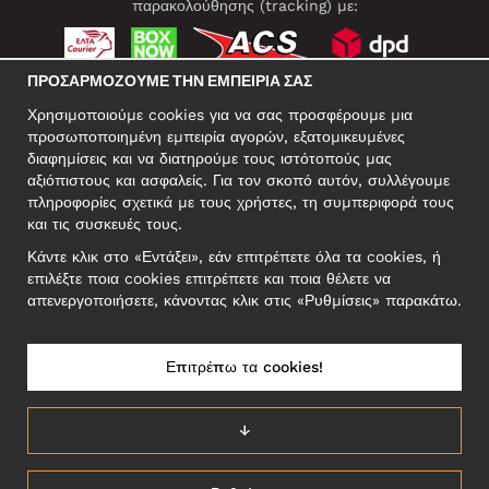
παρακολούθησης (tracking) με:
ΠΡΟΣΑΡΜΌΖΟΥΜΕ ΤΗΝ ΕΜΠΕΙΡΊΑ ΣΑΣ
ΚΟΙΝΩΝΙΚΆ ΔΊΚΤΥΑ
Χρησιμοποιούμε cookies για να σας προσφέρουμε μια
προσωποποιημένη εμπειρία αγορών, εξατομικευμένες
διαφημίσεις και να διατηρούμε τους ιστότοπούς μας
αξιόπιστους και ασφαλείς. Για τον σκοπό αυτόν, συλλέγουμε
ΕΠΑΓΓΕΛΜΑΤΙΚΗ ΔΙΕΥΘΥΝΣΗ
πληροφορίες σχετικά με τους χρήστες, τη συμπεριφορά τους
Motley Denim Europe OÜ
και τις συσκευές τους.
Narva mnt 5, EE-10117 Tallinn
Κάντε κλικ στο «Εντάξει», εάν επιτρέπετε όλα τα cookies, ή
Reg: 12356245
επιλέξτε ποια cookies επιτρέπετε και ποια θέλετε να
ΣΗΜΕΙΩΣΗ! Μη στέλνετε επιστρεφόμενα προϊόντα σε αυτήν τη
απενεργοποιήσετε, κάνοντας κλικ στις «Ρυθμίσεις» παρακάτω.
διεύθυνση!
Επιτρέπω τα cookies!
ΕΛΛΆΔΑ/ΕΛΛΗΝΙΚΆ
↓