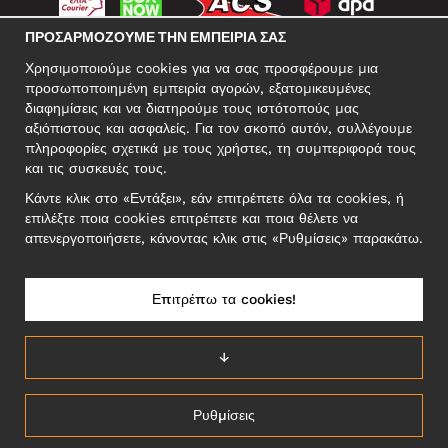
ΠΡΟΣΑΡΜΌΖΟΥΜΕ ΤΗΝ ΕΜΠΕΙΡΊΑ ΣΑΣ
ΚΟΙΝΩΝΙΚΆ ΔΊΚΤΥΑ
Χρησιμοποιούμε cookies για να σας προσφέρουμε μια
προσωποποιημένη εμπειρία αγορών, εξατομικευμένες
διαφημίσεις και να διατηρούμε τους ιστότοπούς μας
αξιόπιστους και ασφαλείς. Για τον σκοπό αυτόν, συλλέγουμε
ΕΠΑΓΓΕΛΜΑΤΙΚΗ ΔΙΕΥΘΥΝΣΗ
πληροφορίες σχετικά με τους χρήστες, τη συμπεριφορά τους
Motley Denim Europe OÜ
και τις συσκευές τους.
Narva mnt 5, EE-10117 Tallinn
Κάντε κλικ στο «Εντάξει», εάν επιτρέπετε όλα τα cookies, ή
Reg: 12356245
επιλέξτε ποια cookies επιτρέπετε και ποια θέλετε να
ΣΗΜΕΙΩΣΗ! Μη στέλνετε επιστρεφόμενα προϊόντα σε αυτήν τη
απενεργοποιήσετε, κάνοντας κλικ στις «Ρυθμίσεις» παρακάτω.
διεύθυνση!
Επιτρέπω τα cookies!
ΕΛΛΆΔΑ/ΕΛΛΗΝΙΚΆ
↓
Ρυθμίσεις