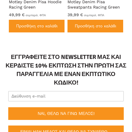
Motley Denim Pisa Hoodie
Motley Denim Pisa
Mo
Racing Green
Sweatpants Racing Green
Ho
49,99 €
39,99 €
49
συμπεριλ. ΦΠΑ
συμπεριλ. ΦΠΑ
Προσθήκη στο καλάθι
Προσθήκη στο καλάθι
ΕΓΓΡΑΦΕΊΤΕ ΣΤΟ NEWSLETTER ΜΑΣ ΚΑΙ
ΚΕΡΔΊΣΤΕ 10% ΈΚΠΤΩΣΗ ΣΤΗΝ ΠΡΏΤΗ ΣΑΣ
ΠΑΡΑΓΓΕΛΊΑ ΜΕ ΈΝΑΝ ΕΚΠΤΩΤΙΚΌ
ΚΩΔΙΚΌ!
ΝΑΙ, ΘΕΛΩ ΝΑ ΓΙΝΩ ΜΕΛΟΣ!
ΕΙΜΑΙ ΗΔΗ ΜΕΛΟΣ ΚΑΙ ΘΕΛΩ ΝΑ ΣΥΝΔΕΘΩ