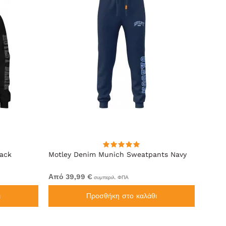
lack
Motley Denim Munich Sweatpants Navy
Motle
Από 39,99 €
Από 4
συμπεριλ. ΦΠΑ
ι
Προσθήκη στο καλάθι