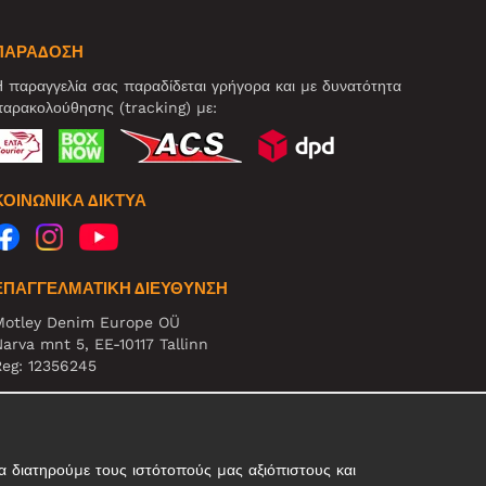
ΠΑΡΑΔΟΣΗ
 παραγγελία σας παραδίδεται γρήγορα και με δυνατότητα
αρακολούθησης (tracking) με:
ΚΟΙΝΩΝΙΚΆ ΔΊΚΤΥΑ
ΕΠΑΓΓΕΛΜΑΤΙΚΗ ΔΙΕΥΘΥΝΣΗ
Motley Denim Europe OÜ
arva mnt 5, EE-10117 Tallinn
eg: 12356245
ΗΜΕΙΩΣΗ! Μη στέλνετε επιστρεφόμενα προϊόντα σε αυτήν
η διεύθυνση!
 διατηρούμε τους ιστότοπούς μας αξιόπιστους και