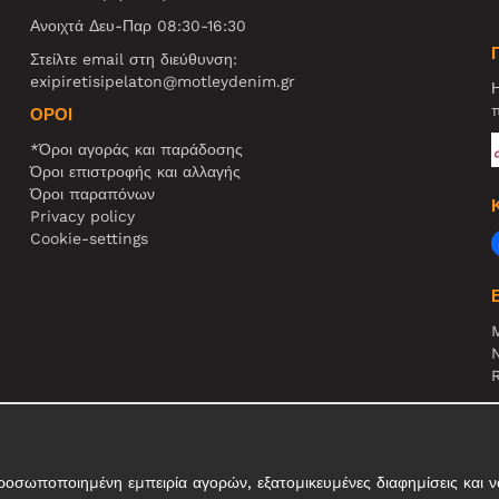
Ανοιχτά Δευ-Παρ 08:30-16:30
Στείλτε email στη διεύθυνση:
exipiretisipelaton@motleydenim.gr
Η
π
ΌΡΟΙ
*Όροι αγοράς και παράδοσης
Όροι επιστροφής και αλλαγής
Όροι παραπόνων
Privacy policy
Cookie-settings
N
R
Σ
τ
σωποποιημένη εμπειρία αγορών, εξατομικευμένες διαφημίσεις και να