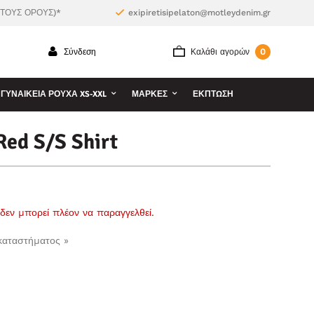
 ΤΟΥΣ ΟΡΟΥΣ)*
exipiretisipelaton@motleydenim.gr
0
Σύνδεση
Καλάθι αγορών
ΓΥΝΑΙΚΕΊΑ ΡΟΎΧΑ XS-XXL
ΜΆΡΚΕΣ
ΕΚΠΤΩΣΗ
ed S/S Shirt
ι δεν μπορεί πλέον να παραγγελθεί.
 καταστήματος »