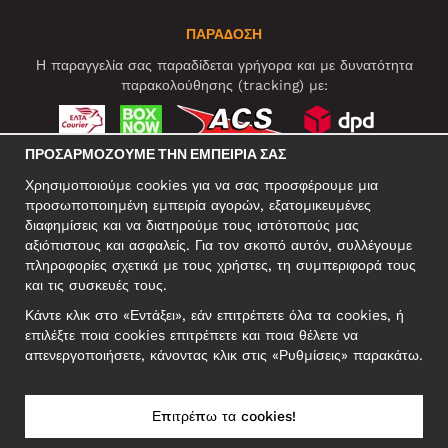
ΠΑΡΑΔΟΣΗ
Η παραγγελία σας παραδίδεται γρήγορα και με δυνατότητα
παρακολούθησης (tracking) με:
ΠΡΟΣΑΡΜΌΖΟΥΜΕ ΤΗΝ ΕΜΠΕΙΡΊΑ ΣΑΣ
ΚΟΙΝΩΝΙΚΆ ΔΊΚΤΥΑ
Χρησιμοποιούμε cookies για να σας προσφέρουμε μια
προσωποποιημένη εμπειρία αγορών, εξατομικευμένες
διαφημίσεις και να διατηρούμε τους ιστότοπούς μας
αξιόπιστους και ασφαλείς. Για τον σκοπό αυτόν, συλλέγουμε
ΕΠΑΓΓΕΛΜΑΤΙΚΗ ΔΙΕΥΘΥΝΣΗ
πληροφορίες σχετικά με τους χρήστες, τη συμπεριφορά τους
Motley Denim Europe OÜ
και τις συσκευές τους.
Narva mnt 5, EE-10117 Tallinn
Κάντε κλικ στο «Εντάξει», εάν επιτρέπετε όλα τα cookies, ή
Reg: 12356245
επιλέξτε ποια cookies επιτρέπετε και ποια θέλετε να
ΣΗΜΕΙΩΣΗ! Μη στέλνετε επιστρεφόμενα προϊόντα σε αυτήν τη
απενεργοποιήσετε, κάνοντας κλικ στις «Ρυθμίσεις» παρακάτω.
διεύθυνση!
Επιτρέπω τα cookies!