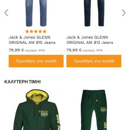
Jack & Jones GLENN
Jack & Jones GLENN
Ja
ORIGINAL AM 815 Jeans
ORIGINAL AM 812 Jeans
OR
Blue Denim
Blue Denim
De
79,99 €
79,99 €
79
συμπεριλ. ΦΠΑ
συμπεριλ. ΦΠΑ
Προσθήκη στο καλάθι
Προσθήκη στο καλάθι
ΚΑΛΎΤΕΡΗ ΤΙΜΉ!