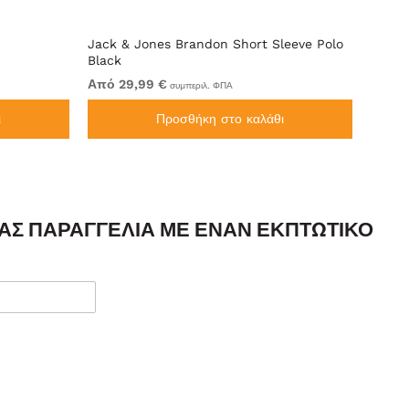
Jack & Jones Brandon Short Sleeve Polo
Motle
Black
Από 29,99 €
Από 2
συμπεριλ. ΦΠΑ
ι
Προσθήκη στο καλάθι
ΣΑΣ ΠΑΡΑΓΓΕΛΊΑ ΜΕ ΈΝΑΝ ΕΚΠΤΩΤΙΚΌ