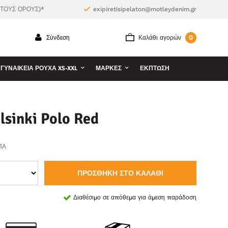
 ΤΟΥΣ ΟΡΟΥΣ)*
exipiretisipelaton@motleydenim.gr
0
Σύνδεση
Καλάθι αγορών
ΓΥΝΑΙΚΕΊΑ ΡΟΎΧΑ XS-XXL
ΜΆΡΚΕΣ
ΕΚΠΤΩΣΗ
sinki Polo Red
ΠΑ
ΠΡΟΣΘΉΚΗ ΣΤΟ ΚΑΛΆΘΙ
Διαθέσιμο σε απόθεμα για άμεση παράδοση