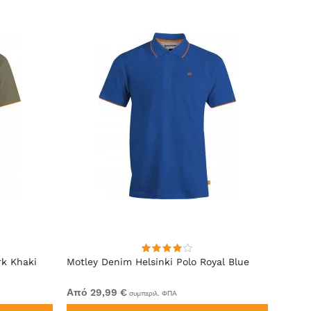
rk Khaki
Motley Denim Helsinki Polo Royal Blue
Motle
Από 29,99 €
Από 2
συμπεριλ. ΦΠΑ