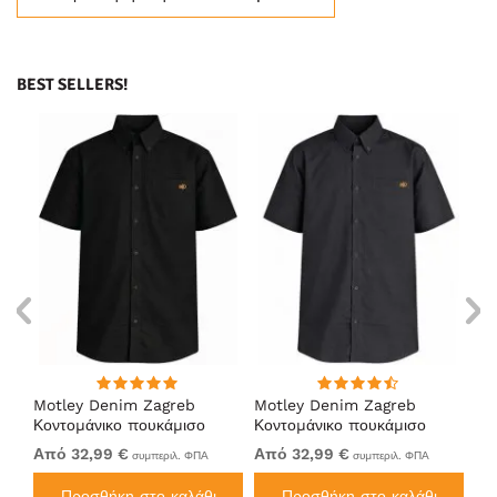
BEST SELLERS!
Motley Denim Zagreb
Motley Denim Zagreb
Mo
Κοντομάνικο πουκάμισο
Κοντομάνικο πουκάμισο
Κο
Μαύρο
Ανθρακί
Να
Από 32,99 €
Από 32,99 €
32
συμπεριλ. ΦΠΑ
συμπεριλ. ΦΠΑ
Προσθήκη στο καλάθι
Προσθήκη στο καλάθι