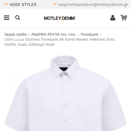
4000 STYLES
exipiretisipelaton@motleydenim.gr
Αρχική σελίδα
ΑΝΔΡΙΚΑ ΡΟΥΧΑ 2XL-14XL
Πουκάμισα
D555 Lucas Ελαστικό Πουκάμισο Με Κοντά Μανίκια Ανθεκτικό Στους
Λεκέδες Χωρίς Σιδέρωμα Λευκό