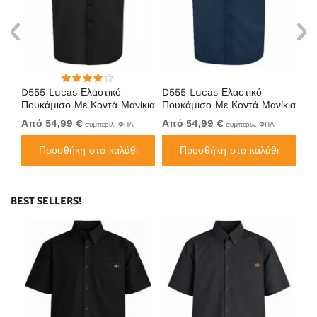
D555 Lucas Ελαστικό
D555 Lucas Ελαστικό
D5
κια
Πουκάμισο Με Κοντά Μανίκια
Πουκάμισο Με Κοντά Μανίκια
Πο
Ανθεκτικό Στους Λεκέδες
Ανθεκτικό Στους Λεκέδες
Αν
Από 54,99 €
Από 54,99 €
Απ
συμπεριλ. ΦΠΑ
συμπεριλ. ΦΠΑ
Χωρίς Σιδέρωμα Μαύρο
Χωρίς Σιδέρωμα Μπλε
Χω
Ναυτικό
Προσθήκη στο καλάθι
Προσθήκη στο καλάθι
BEST SELLERS!