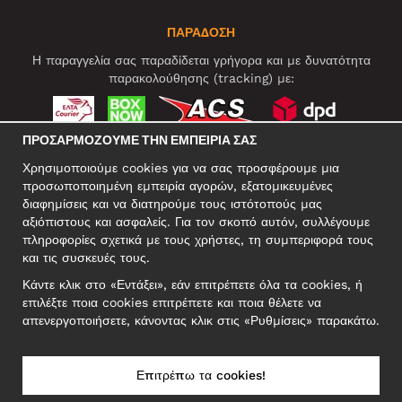
ΠΑΡΑΔΟΣΗ
Η παραγγελία σας παραδίδεται γρήγορα και με δυνατότητα
παρακολούθησης (tracking) με:
ΠΡΟΣΑΡΜΌΖΟΥΜΕ ΤΗΝ ΕΜΠΕΙΡΊΑ ΣΑΣ
ΚΟΙΝΩΝΙΚΆ ΔΊΚΤΥΑ
Χρησιμοποιούμε cookies για να σας προσφέρουμε μια
προσωποποιημένη εμπειρία αγορών, εξατομικευμένες
διαφημίσεις και να διατηρούμε τους ιστότοπούς μας
αξιόπιστους και ασφαλείς. Για τον σκοπό αυτόν, συλλέγουμε
ΕΠΑΓΓΕΛΜΑΤΙΚΗ ΔΙΕΥΘΥΝΣΗ
πληροφορίες σχετικά με τους χρήστες, τη συμπεριφορά τους
Motley Denim Europe OÜ
και τις συσκευές τους.
Narva mnt 5, EE-10117 Tallinn
Κάντε κλικ στο «Εντάξει», εάν επιτρέπετε όλα τα cookies, ή
Reg: 12356245
επιλέξτε ποια cookies επιτρέπετε και ποια θέλετε να
ΣΗΜΕΙΩΣΗ! Μη στέλνετε επιστρεφόμενα προϊόντα σε αυτήν τη
απενεργοποιήσετε, κάνοντας κλικ στις «Ρυθμίσεις» παρακάτω.
διεύθυνση!
Επιτρέπω τα cookies!