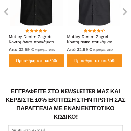
ng
Motley Denim Zagreb
Motley Denim Zagreb
Mo
Κοντομάνικο πουκάμισο
Κοντομάνικο πουκάμισο
Κο
Μαύρο
Ανθρακί
Να
Από 32,99 €
Από 32,99 €
32
συμπεριλ. ΦΠΑ
συμπεριλ. ΦΠΑ
Προσθήκη στο καλάθι
Προσθήκη στο καλάθι
ΕΓΓΡΑΦΕΊΤΕ ΣΤΟ NEWSLETTER ΜΑΣ ΚΑΙ
ΚΕΡΔΊΣΤΕ 10% ΈΚΠΤΩΣΗ ΣΤΗΝ ΠΡΏΤΗ ΣΑΣ
ΠΑΡΑΓΓΕΛΊΑ ΜΕ ΈΝΑΝ ΕΚΠΤΩΤΙΚΌ
ΚΩΔΙΚΌ!