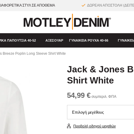
ΔΙΑΦΟΡΕΤΙΚΑ ΣΤΥΛ ΣΕ ΑΠΟΘΕΜΑ
ΔΩΡΕΑΝ ΑΠΟΣΤΟΛΗ (ΔΕΙΤΕ
ΙΚΆ ΠΑΠΟΎΤΣΙΑ 40-52
ΑΞΕΣΟΥΆΡ
ΓΥΝΑΙΚΕΊΑ ΡΟΎΧΑ 40-66
ΓΥΝΑΙΚΕΊ
s Breeze Poplin Long Sleeve Shirt White
Jack & Jones B
Shirt White
54,99 €
συμπεριλ. ΦΠΑ
Προβολή οδηγού μεγεθών