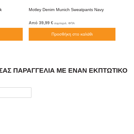
k
Motley Denim Munich Sweatpants Navy
Motley
Από 39,99 €
Από 4
συμπεριλ. ΦΠΑ
Προσθήκη στο καλάθι
 ΣΑΣ ΠΑΡΑΓΓΕΛΊΑ ΜΕ ΈΝΑΝ ΕΚΠΤΩΤΙΚΌ