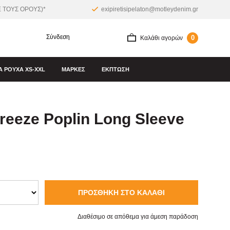
 ΤΟΥΣ ΟΡΟΥΣ)*
exipiretisipelaton@motleydenim.gr
Σύνδεση
0
Καλάθι αγορών
Α ΡΟΎΧΑ XS-XXL
ΜΆΡΚΕΣ
ΕΚΠΤΩΣΗ
reeze Poplin Long Sleeve
ΠΡΟΣΘΉΚΗ ΣΤΟ ΚΑΛΆΘΙ
Διαθέσιμο σε απόθεμα για άμεση παράδοση