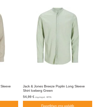
 Sleeve
Jack & Jones Breeze Poplin Long Sleeve
Jack &
Shirt Iceberg Green
Shirt 
54,99 €
54,99 
συμπεριλ. ΦΠΑ
Προσθήκη στο καλάθι