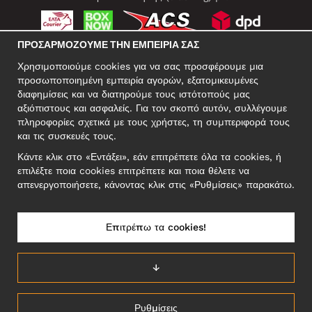
ΠΡΟΣΑΡΜΌΖΟΥΜΕ ΤΗΝ ΕΜΠΕΙΡΊΑ ΣΑΣ
ΚΟΙΝΩΝΙΚΆ ΔΊΚΤΥΑ
Χρησιμοποιούμε cookies για να σας προσφέρουμε μια
προσωποποιημένη εμπειρία αγορών, εξατομικευμένες
διαφημίσεις και να διατηρούμε τους ιστότοπούς μας
αξιόπιστους και ασφαλείς. Για τον σκοπό αυτόν, συλλέγουμε
ΕΠΑΓΓΕΛΜΑΤΙΚΗ ΔΙΕΥΘΥΝΣΗ
πληροφορίες σχετικά με τους χρήστες, τη συμπεριφορά τους
Motley Denim Europe OÜ
και τις συσκευές τους.
Narva mnt 5, EE-10117 Tallinn
Κάντε κλικ στο «Εντάξει», εάν επιτρέπετε όλα τα cookies, ή
Reg: 12356245
επιλέξτε ποια cookies επιτρέπετε και ποια θέλετε να
ΣΗΜΕΙΩΣΗ! Μη στέλνετε επιστρεφόμενα προϊόντα σε αυτήν τη
απενεργοποιήσετε, κάνοντας κλικ στις «Ρυθμίσεις» παρακάτω.
διεύθυνση!
Επιτρέπω τα cookies!
ΕΛΛΆΔΑ/ΕΛΛΗΝΙΚΆ
↓
Ρυθμίσεις