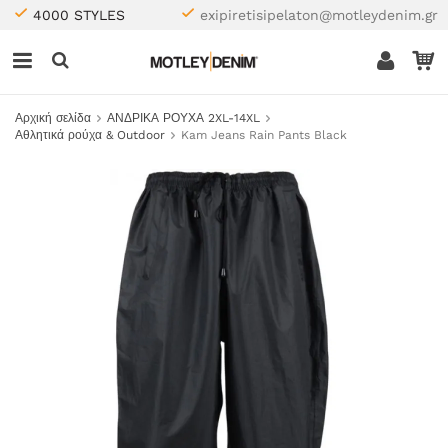
4000 STYLES
exipiretisipelaton@motleydenim.gr
Αρχική σελίδα
ΑΝΔΡΙΚΑ ΡΟΥΧΑ 2XL-14XL
Αθλητικά ρούχα & Outdoor
Kam Jeans Rain Pants Black