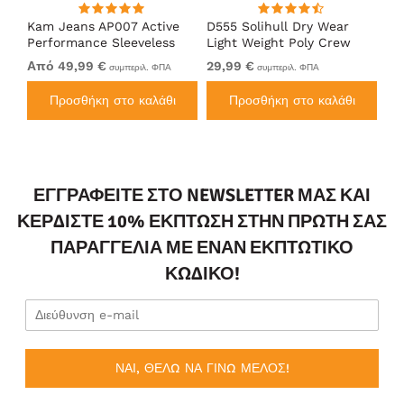
Kam Jeans AP007 Active
D555 Solihull Dry Wear
Ka
Performance Sleeveless
Light Weight Poly Crew
Pe
Hoody Grey
Neck T-Shirt Navy
In
Από 49,99 €
29,99 €
Απ
συμπεριλ. ΦΠΑ
συμπεριλ. ΦΠΑ
Προσθήκη στο καλάθι
Προσθήκη στο καλάθι
ΕΓΓΡΑΦΕΊΤΕ ΣΤΟ NEWSLETTER ΜΑΣ ΚΑΙ
ΚΕΡΔΊΣΤΕ 10% ΈΚΠΤΩΣΗ ΣΤΗΝ ΠΡΏΤΗ ΣΑΣ
ΠΑΡΑΓΓΕΛΊΑ ΜΕ ΈΝΑΝ ΕΚΠΤΩΤΙΚΌ
ΚΩΔΙΚΌ!
ΝΑΙ, ΘΕΛΩ ΝΑ ΓΙΝΩ ΜΕΛΟΣ!