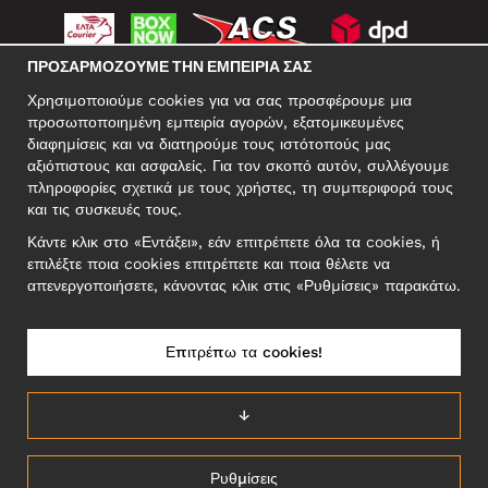
ΠΡΟΣΑΡΜΌΖΟΥΜΕ ΤΗΝ ΕΜΠΕΙΡΊΑ ΣΑΣ
ΚΟΙΝΩΝΙΚΆ ΔΊΚΤΥΑ
Χρησιμοποιούμε cookies για να σας προσφέρουμε μια
προσωποποιημένη εμπειρία αγορών, εξατομικευμένες
διαφημίσεις και να διατηρούμε τους ιστότοπούς μας
αξιόπιστους και ασφαλείς. Για τον σκοπό αυτόν, συλλέγουμε
ΕΠΑΓΓΕΛΜΑΤΙΚΗ ΔΙΕΥΘΥΝΣΗ
πληροφορίες σχετικά με τους χρήστες, τη συμπεριφορά τους
Motley Denim Europe OÜ
και τις συσκευές τους.
Narva mnt 5, EE-10117 Tallinn
Κάντε κλικ στο «Εντάξει», εάν επιτρέπετε όλα τα cookies, ή
Reg: 12356245
επιλέξτε ποια cookies επιτρέπετε και ποια θέλετε να
ΣΗΜΕΙΩΣΗ! Μη στέλνετε επιστρεφόμενα προϊόντα σε αυτήν τη
απενεργοποιήσετε, κάνοντας κλικ στις «Ρυθμίσεις» παρακάτω.
διεύθυνση!
Επιτρέπω τα cookies!
ΕΛΛΆΔΑ/ΕΛΛΗΝΙΚΆ
↓
Ρυθμίσεις