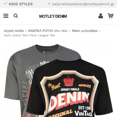
4000 STYLES
exipiretisipelaton@motleydenim.gr
Αρχική σελίδα
ΑΝΔΡΙΚΑ ΡΟΥΧΑ 2XL-14XL
Μακό μπλουζάκια
Kam Jeans Twin Pack League Tee