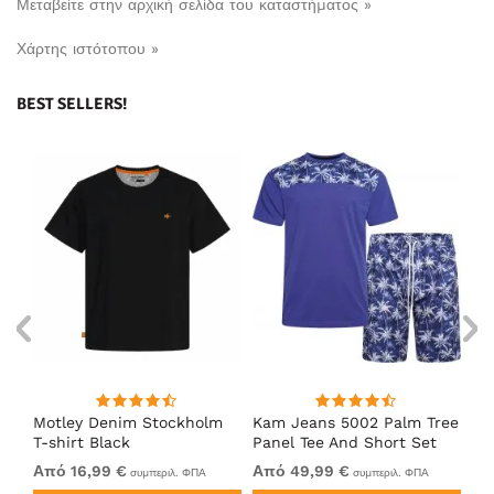
Μεταβείτε στην αρχική σελίδα του καταστήματος »
Χάρτης ιστότοπου »
BEST SELLERS!
Motley Denim Stockholm
Kam Jeans 5002 Palm Tree
Mo
T-shirt Black
Panel Tee And Short Set
Sh
Electric Blue
Bl
Από 16,99 €
Από 49,99 €
Απ
συμπεριλ. ΦΠΑ
συμπεριλ. ΦΠΑ