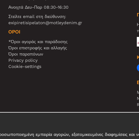
Ανοιχτά Δευ-Παρ 08:30-16:30
Στείλτε email στη διεύθυνση:
exipiretisipelaton@motleydenim.gr
Η
π
ΌΡΟΙ
*Όροι αγοράς και παράδοσης
Όροι επιστροφής και αλλαγής
Όροι παραπόνων
Privacy policy
Cookie-settings
N
R
Σ
τ
σωποποιημένη εμπειρία αγορών, εξατομικευμένες διαφημίσεις και να