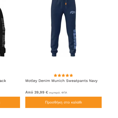
lack
Motley Denim Munich Sweatpants Navy
Motle
Από 39,99 €
Από 4
συμπεριλ. ΦΠΑ
ι
Προσθήκη στο καλάθι