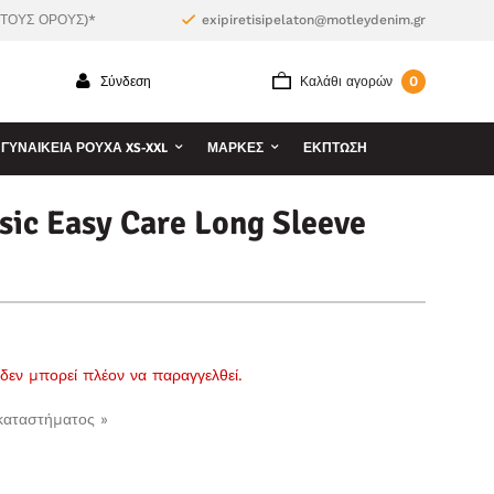
 ΤΟΥΣ ΟΡΟΥΣ)*
exipiretisipelaton@motleydenim.gr
0
Σύνδεση
Καλάθι αγορών
ΓΥΝΑΙΚΕΊΑ ΡΟΎΧΑ XS-XXL
ΜΆΡΚΕΣ
ΕΚΠΤΩΣΗ
ic Easy Care Long Sleeve
ι δεν μπορεί πλέον να παραγγελθεί.
 καταστήματος »