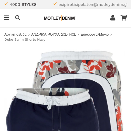
4000 STYLES
exipiretisipelaton@motleydenim.gr
Αρχική σελίδα
ΑΝΔΡΙΚΑ ΡΟΥΧΑ 2XL-14XL
Εσώρουχα/Μαγιό
Duke Swim Shorts Navy