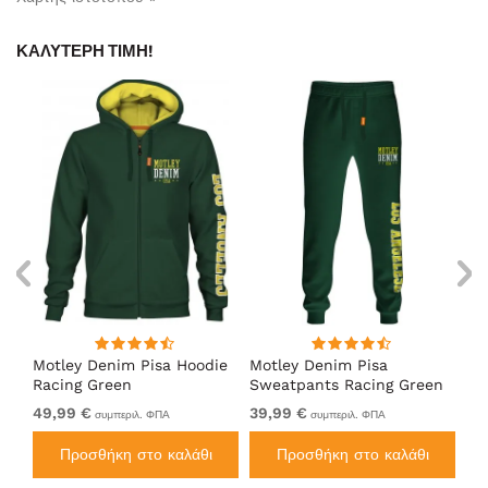
ΚΑΛΎΤΕΡΗ ΤΙΜΉ!
Motley Denim Pisa Hoodie
Motley Denim Pisa
Mo
Racing Green
Sweatpants Racing Green
Ho
49,99 €
39,99 €
49
συμπεριλ. ΦΠΑ
συμπεριλ. ΦΠΑ
Προσθήκη στο καλάθι
Προσθήκη στο καλάθι