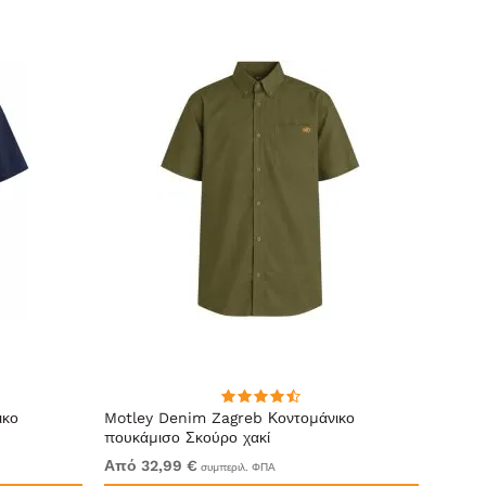
ικο
Motley Denim Zagreb Κοντομάνικο
Kam J
πουκάμισο Σκούρο χακί
Sleeve
Από 32,99 €
Από 6
συμπεριλ. ΦΠΑ