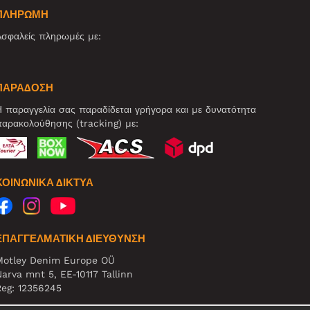
ΠΛΗΡΩΜΗ
σφαλείς πληρωμές με:
ΠΑΡΑΔΟΣΗ
 παραγγελία σας παραδίδεται γρήγορα και με δυνατότητα
αρακολούθησης (tracking) με:
ΚΟΙΝΩΝΙΚΆ ΔΊΚΤΥΑ
ΕΠΑΓΓΕΛΜΑΤΙΚΗ ΔΙΕΥΘΥΝΣΗ
Motley Denim Europe OÜ
arva mnt 5, EE-10117 Tallinn
eg: 12356245
ΗΜΕΙΩΣΗ! Μη στέλνετε επιστρεφόμενα προϊόντα σε αυτήν