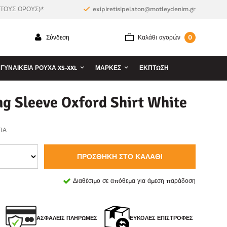
 ΤΟΥΣ ΟΡΟΥΣ)*
exipiretisipelaton@motleydenim.gr
0
Σύνδεση
Καλάθι αγορών
ΓΥΝΑΙΚΕΊΑ ΡΟΎΧΑ XS-XXL
ΜΆΡΚΕΣ
ΕΚΠΤΩΣΗ
g Sleeve Oxford Shirt White
ΠΑ
ΠΡΟΣΘΉΚΗ ΣΤΟ ΚΑΛΆΘΙ
Διαθέσιμο σε απόθεμα για άμεση παράδοση
ΑΣΦΑΛΕΊΣ ΠΛΗΡΩΜΈΣ
ΕΎΚΟΛΕΣ ΕΠΙΣΤΡΟΦΈΣ