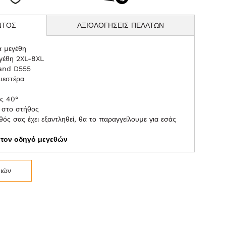
ΝΤΟΣ
ΑΞΙΟΛΟΓΗΣΕΙΣ ΠΕΛΑΤΩΝ
α μεγέθη
εγέθη 2XL-8XL
rand D555
υεστέρα
ς 40°
η στο στήθος
ός σας έχει εξαντληθεί, θα το παραγγείλουμε για εσάς
ε τον οδηγό μεγεθών
μιών