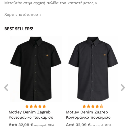
Μεταβείτε στην αρχική σελίδα του καταστήματος »
Χάρτης ιστότοπου »
BEST SELLERS!
Motley Denim Zagreb
Motley Denim Zagreb
Mo
Κοντομάνικο πουκάμισο
Κοντομάνικο πουκάμισο
Κο
Μαύρο
Ανθρακί
Να
Από 32,99 €
Από 32,99 €
32
συμπεριλ. ΦΠΑ
συμπεριλ. ΦΠΑ