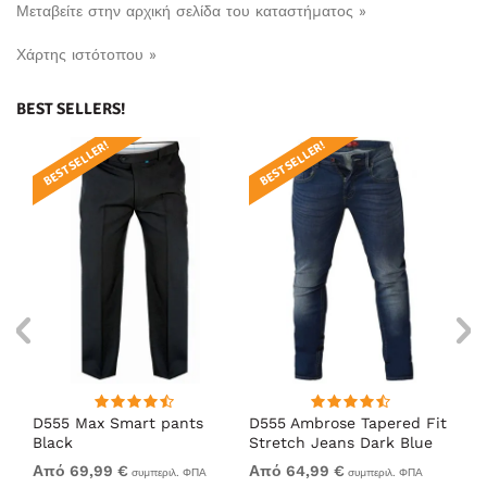
Μεταβείτε στην αρχική σελίδα του καταστήματος »
Χάρτης ιστότοπου »
BEST SELLERS!
BEST SELLER!
BEST SELLER!
BE
D555 Max Smart pants
D555 Ambrose Tapered Fit
D5
Black
Stretch Jeans Dark Blue
Bl
Από 69,99 €
Από 64,99 €
69
συμπεριλ. ΦΠΑ
συμπεριλ. ΦΠΑ