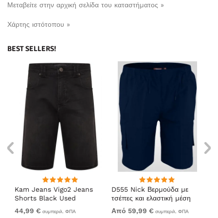
Μεταβείτε στην αρχική σελίδα του καταστήματος »
Χάρτης ιστότοπου »
BEST SELLERS!
Kam Jeans Vigo2 Jeans
D555 Nick Βερμούδα με
Ka
Shorts Black Used
τσέπες και ελαστική μέση
Do
Σκούρο μπλε
Ch
44,99 €
Από 59,99 €
54
συμπεριλ. ΦΠΑ
συμπεριλ. ΦΠΑ