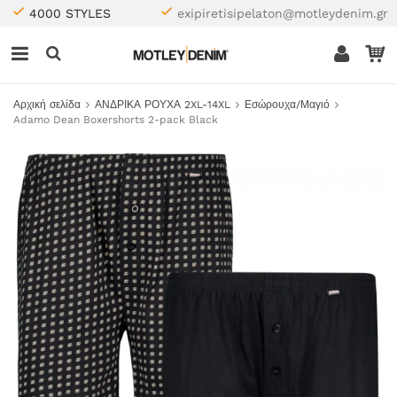
4000 STYLES
exipiretisipelaton@motleydenim.gr
Αρχική σελίδα
ΑΝΔΡΙΚΑ ΡΟΥΧΑ 2XL-14XL
Εσώρουχα/Μαγιό
Adamo Dean Boxershorts 2-pack Black