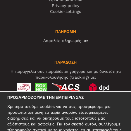
Privacy policy
Cookie-settings
ΠΛΗΡΩΜΗ
Ασφαλείς πληρωμές με:
ΠΑΡΑΔΟΣΗ
Η παραγγελία σας παραδίδεται γρήγορα και με δυνατότητα
παρακολούθησης (tracking) με:
ΠΡΟΣΑΡΜΌΖΟΥΜΕ ΤΗΝ ΕΜΠΕΙΡΊΑ ΣΑΣ
ΚΟΙΝΩΝΙΚΆ ΔΊΚΤΥΑ
Χρησιμοποιούμε cookies για να σας προσφέρουμε μια
προσωποποιημένη εμπειρία αγορών, εξατομικευμένες
διαφημίσεις και να διατηρούμε τους ιστότοπούς μας
αξιόπιστους και ασφαλείς. Για τον σκοπό αυτόν, συλλέγουμε
ΕΠΑΓΓΕΛΜΑΤΙΚΗ ΔΙΕΥΘΥΝΣΗ
πληροφορίες σχετικά με τους χρήστες, τη συμπεριφορά τους