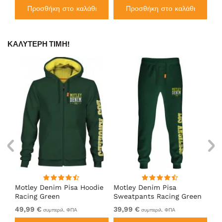
Προσθήκη στο καλάθι
Προσθήκη στο καλάθι
ΚΑΛΎΤΕΡΗ ΤΙΜΉ!
Motley Denim Pisa Hoodie
Motley Denim Pisa
Mo
Racing Green
Sweatpants Racing Green
Ho
49,99 €
39,99 €
49
συμπεριλ. ΦΠΑ
συμπεριλ. ΦΠΑ