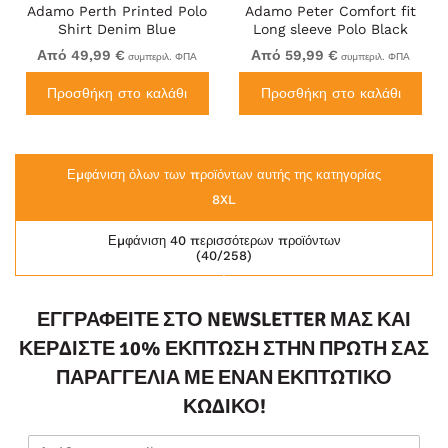
Adamo Perth Printed Polo
Adamo Peter Comfort fit
Shirt Denim Blue
Long sleeve Polo Black
Από 49,99 €
Από 59,99 €
συμπεριλ. ΦΠΑ
συμπεριλ. ΦΠΑ
Προσθήκη στο καλάθι
Προσθήκη στο καλάθι
Εμφάνιση όλων των προϊόντων αυτής της κατηγορίας
8XL
Εμφάνιση 40 περισσότερων προϊόντων
(40/258)
ΕΓΓΡΑΦΕΊΤΕ ΣΤΟ NEWSLETTER ΜΑΣ ΚΑΙ
ΚΕΡΔΊΣΤΕ 10% ΈΚΠΤΩΣΗ ΣΤΗΝ ΠΡΏΤΗ ΣΑΣ
ΠΑΡΑΓΓΕΛΊΑ ΜΕ ΈΝΑΝ ΕΚΠΤΩΤΙΚΌ
ΚΩΔΙΚΌ!