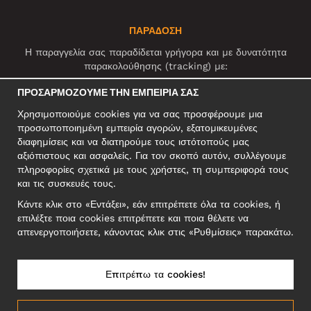
ΠΑΡΑΔΟΣΗ
Η παραγγελία σας παραδίδεται γρήγορα και με δυνατότητα
παρακολούθησης (tracking) με:
ΠΡΟΣΑΡΜΌΖΟΥΜΕ ΤΗΝ ΕΜΠΕΙΡΊΑ ΣΑΣ
Χρησιμοποιούμε cookies για να σας προσφέρουμε μια
ΚΟΙΝΩΝΙΚΆ ΔΊΚΤΥΑ
προσωποποιημένη εμπειρία αγορών, εξατομικευμένες
διαφημίσεις και να διατηρούμε τους ιστότοπούς μας
αξιόπιστους και ασφαλείς. Για τον σκοπό αυτόν, συλλέγουμε
πληροφορίες σχετικά με τους χρήστες, τη συμπεριφορά τους
ΕΠΑΓΓΕΛΜΑΤΙΚΗ ΔΙΕΥΘΥΝΣΗ
και τις συσκευές τους.
Motley Denim Europe OÜ
Κάντε κλικ στο «Εντάξει», εάν επιτρέπετε όλα τα cookies, ή
Narva mnt 5, EE-10117 Tallinn
επιλέξτε ποια cookies επιτρέπετε και ποια θέλετε να
Reg: 12356245
απενεργοποιήσετε, κάνοντας κλικ στις «Ρυθμίσεις» παρακάτω.
ΣΗΜΕΙΩΣΗ! Μη στέλνετε επιστρεφόμενα προϊόντα σε αυτήν τη
διεύθυνση!
Επιτρέπω τα cookies!