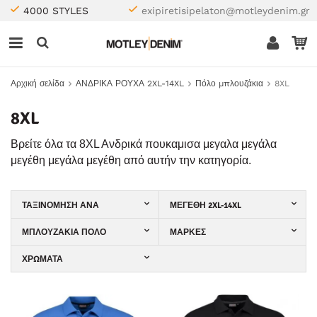
4000 STYLES
exipiretisipelaton@motleydenim.gr
Αρχική σελίδα
ΑΝΔΡΙΚΑ ΡΟΥΧΑ 2XL-14XL
Πόλο μπλουζάκια
8XL
8XL
Βρείτε όλα τα 8XL Aνδρικά πουκαμισα μεγαλα μεγάλα
μεγέθη μεγάλα μεγέθη από αυτήν την κατηγορία.
ΤΑΞΙΝΌΜΗΣΗ ΑΝΆ
ΜΕΓΈΘΗ 2XL-14XL
ΜΠΛΟΥΖΆΚΙΑ ΠΌΛΟ
ΜΆΡΚΕΣ
ΧΡΏΜΑΤΑ