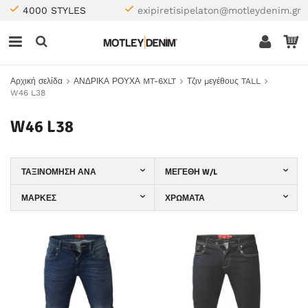
4000 STYLES
exipiretisipelaton@motleydenim.gr
Αρχική σελίδα
ΑΝΔΡΙΚΑ ΡΟΥΧΑ MT-6XLT
Τζιν μεγέθους TALL
W46 L38
W46 L38
ΤΑΞΙΝΌΜΗΣΗ ΑΝΆ
ΜΕΓΈΘΗ W/L
ΜΆΡΚΕΣ
ΧΡΏΜΑΤΑ