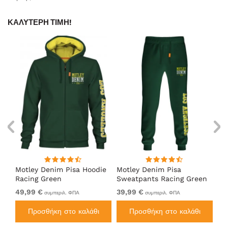
ΚΑΛΎΤΕΡΗ ΤΙΜΉ!
Motley Denim Pisa Hoodie
Motley Denim Pisa
Mo
Racing Green
Sweatpants Racing Green
Ho
49,99 €
39,99 €
49
συμπεριλ. ΦΠΑ
συμπεριλ. ΦΠΑ
Προσθήκη στο καλάθι
Προσθήκη στο καλάθι