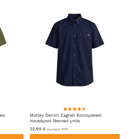
ικο
Motley Denim Zagreb Κοντομάνικο
Kam J
πουκάμισο Ναυτικό μπλε
Sleeve
32,99 €
Από 6
συμπεριλ. ΦΠΑ