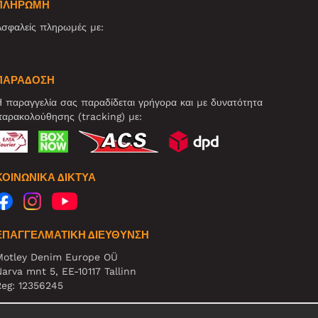
ΠΛΗΡΩΜΗ
σφαλείς πληρωμές με:
ΠΑΡΑΔΟΣΗ
 παραγγελία σας παραδίδεται γρήγορα και με δυνατότητα
αρακολούθησης (tracking) με:
ΚΟΙΝΩΝΙΚΆ ΔΊΚΤΥΑ
ΕΠΑΓΓΕΛΜΑΤΙΚΗ ΔΙΕΥΘΥΝΣΗ
Motley Denim Europe OÜ
arva mnt 5, EE-10117 Tallinn
eg: 12356245
ΗΜΕΙΩΣΗ! Μη στέλνετε επιστρεφόμενα προϊόντα σε αυτήν