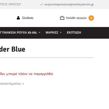
 ΤΟΥΣ ΟΡΟΥΣ)*
exipiretisipelaton@motleydenim.gr
0
Σύνδεση
Καλάθι αγορών
ΓΥΝΑΙΚΕΊΑ ΡΟΎΧΑ XS-XXL
ΜΆΡΚΕΣ
ΕΚΠΤΩΣΗ
der Blue
ι δεν μπορεί πλέον να παραγγελθεί.
 καταστήματος »