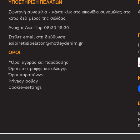
ΥΠΟΣΤΗΡΙΞΗ ΠΕΛΑΤΩΝ
Ζωντανή συνομιλία - κάντε κλικ στο εικονίδιο συνομιλίας στο
Α
κάτω δεξί μέρος της σελίδας.
Ανοιχτά Δευ-Παρ 08:30-16:30
Στείλτε email στη διεύθυνση:
exipiretisipelaton@motleydenim.gr
Η
π
ΌΡΟΙ
*Όροι αγοράς και παράδοσης
Όροι επιστροφής και αλλαγής
Όροι παραπόνων
Privacy policy
Cookie-settings
N
R
Σ