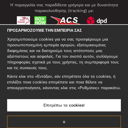
Η παραγγελία σας παραδίδεται γρήγορα και με δυνατότητα
παρακολούθησης (tracking) με:
ΠΡΟΣΑΡΜΌΖΟΥΜΕ ΤΗΝ ΕΜΠΕΙΡΊΑ ΣΑΣ
ΚΟΙΝΩΝΙΚΆ ΔΊΚΤΥΑ
Χρησιμοποιούμε cookies για να σας προσφέρουμε μια
προσωποποιημένη εμπειρία αγορών, εξατομικευμένες
διαφημίσεις και να διατηρούμε τους ιστότοπούς μας
αξιόπιστους και ασφαλείς. Για τον σκοπό αυτόν, συλλέγουμε
ΕΠΑΓΓΕΛΜΑΤΙΚΗ ΔΙΕΥΘΥΝΣΗ
πληροφορίες σχετικά με τους χρήστες, τη συμπεριφορά τους
Motley Denim Europe OÜ
και τις συσκευές τους.
Narva mnt 5, EE-10117 Tallinn
Κάντε κλικ στο «Εντάξει», εάν επιτρέπετε όλα τα cookies, ή
Reg: 12356245
επιλέξτε ποια cookies επιτρέπετε και ποια θέλετε να
ΣΗΜΕΙΩΣΗ! Μη στέλνετε επιστρεφόμενα προϊόντα σε αυτήν τη
απενεργοποιήσετε, κάνοντας κλικ στις «Ρυθμίσεις» παρακάτω.
διεύθυνση!
Επιτρέπω τα cookies!
ΕΛΛΆΔΑ/ΕΛΛΗΝΙΚΆ
↓