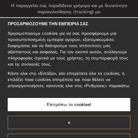
Η παραγγελία σας παραδίδεται γρήγορα και με δυνατότητα
παρακολούθησης (tracking) με:
ΠΡΟΣΑΡΜΌΖΟΥΜΕ ΤΗΝ ΕΜΠΕΙΡΊΑ ΣΑΣ
Χρησιμοποιούμε cookies για να σας προσφέρουμε μια
ΚΟΙΝΩΝΙΚΆ ΔΊΚΤΥΑ
προσωποποιημένη εμπειρία αγορών, εξατομικευμένες
διαφημίσεις και να διατηρούμε τους ιστότοπούς μας
αξιόπιστους και ασφαλείς. Για τον σκοπό αυτόν, συλλέγουμε
πληροφορίες σχετικά με τους χρήστες, τη συμπεριφορά τους
ΕΠΑΓΓΕΛΜΑΤΙΚΗ ΔΙΕΥΘΥΝΣΗ
και τις συσκευές τους.
Motley Denim Europe OÜ
Κάντε κλικ στο «Εντάξει», εάν επιτρέπετε όλα τα cookies, ή
Narva mnt 5, EE-10117 Tallinn
επιλέξτε ποια cookies επιτρέπετε και ποια θέλετε να
Reg: 12356245
απενεργοποιήσετε, κάνοντας κλικ στις «Ρυθμίσεις» παρακάτω.
ΣΗΜΕΙΩΣΗ! Μη στέλνετε επιστρεφόμενα προϊόντα σε αυτήν τη
διεύθυνση!
Επιτρέπω τα cookies!
↓
ΕΛΛΆΔΑ/ΕΛΛΗΝΙΚΆ