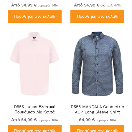
Μανίκια Ανθεκτικό Στους
Μανίκια Ανθεκτικό Στους
Από 54,99 €
Από 54,99 €
συμπεριλ. ΦΠΑ
συμπεριλ. ΦΠΑ
Λεκέδες Χωρίς Σιδέρωμα
Λεκέδες Χωρίς Σιδέρωμα
Μαύρο
Μπλε Ναυτικό
Προσθήκη στο καλάθι
Προσθήκη στο καλάθι
D555 Lucas Ελαστικό
D555 MANGALA Geometric
Πουκάμισο Με Κοντά
AOP Long Sleeve Shirt
Μανίκια Ανθεκτικό Στους
With Concealed Button
Από 54,99 €
64,99 €
συμπεριλ. ΦΠΑ
συμπεριλ. ΦΠΑ
Λεκέδες Χωρίς Σιδέρωμα
Down Collar Navy
Ροζ
Προσθήκη στο καλάθι
Προσθήκη στο καλάθι