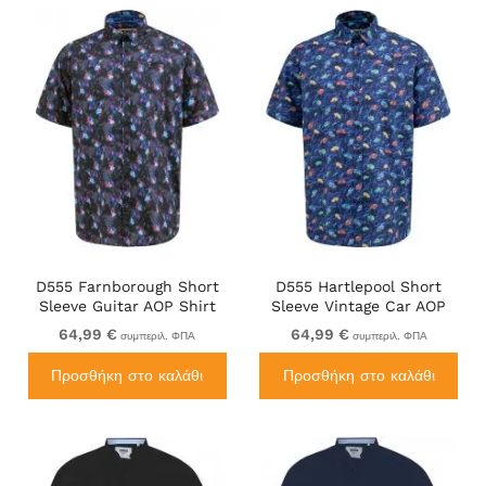
D555 Farnborough Short
D555 Hartlepool Short
Sleeve Guitar AOP Shirt
Sleeve Vintage Car AOP
With Hidden Button Down
Stretch Shirt Blue
64,99 €
64,99 €
συμπεριλ. ΦΠΑ
συμπεριλ. ΦΠΑ
Black
Προσθήκη στο καλάθι
Προσθήκη στο καλάθι