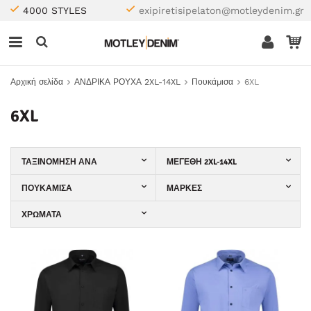
4000 STYLES
exipiretisipelaton@motleydenim.gr
Αρχική σελίδα
ΑΝΔΡΙΚΑ ΡΟΥΧΑ 2XL-14XL
Πουκάμισα
6XL
6XL
ΤΑΞΙΝΌΜΗΣΗ ΑΝΆ
ΜΕΓΈΘΗ 2XL-14XL
ΠΟΥΚΆΜΙΣΑ
ΜΆΡΚΕΣ
ΧΡΏΜΑΤΑ