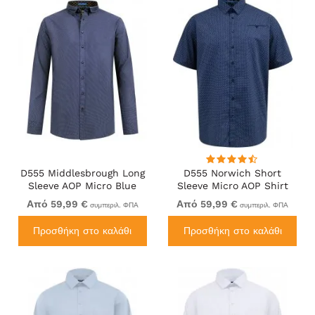
D555 Middlesbrough Long
D555 Norwich Short
Sleeve AOP Micro Blue
Sleeve Micro AOP Shirt
Shirt Navy
With Hidden Button Down
Από 59,99 €
Από 59,99 €
συμπεριλ. ΦΠΑ
συμπεριλ. ΦΠΑ
Navy
Προσθήκη στο καλάθι
Προσθήκη στο καλάθι