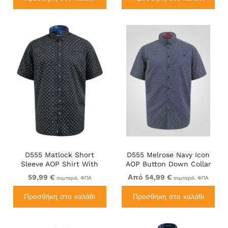
D555 Matlock Short
D555 Melrose Navy Icon
Sleeve AOP Shirt With
AOP Button Down Collar
Hidden Button Down
Short Sleeve Navy
59,99 €
Από 54,99 €
συμπεριλ. ΦΠΑ
συμπεριλ. ΦΠΑ
Black
Προσθήκη στο καλάθι
Προσθήκη στο καλάθι