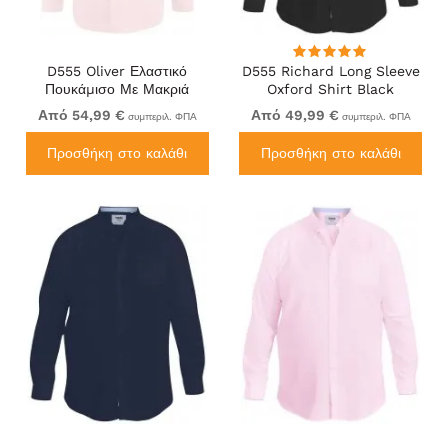
D555 Oliver Ελαστικό
D555 Richard Long Sleeve
Πουκάμισο Με Μακριά
Oxford Shirt Black
Μανίκια Ανθεκτικό Στους
Από 54,99 €
Από 49,99 €
συμπεριλ. ΦΠΑ
συμπεριλ. ΦΠΑ
Λεκέδες Χωρίς Σιδέρωμα
Ροζ
Προσθήκη στο καλάθι
Προσθήκη στο καλάθι