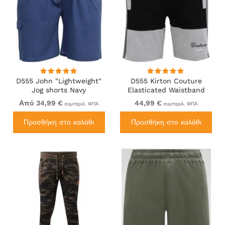
D555 John "Lightweight"
D555 Kirton Couture
Jog shorts Navy
Elasticated Waistband
Shorts Black/Charcoal
Από 34,99 €
44,99 €
συμπεριλ. ΦΠΑ
συμπεριλ. ΦΠΑ
Προσθήκη στο καλάθι
Προσθήκη στο καλάθι