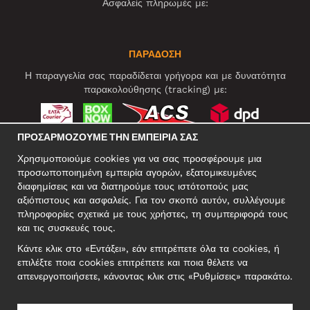
Ασφαλείς πληρωμές με:
ΠΑΡΑΔΟΣΗ
Η παραγγελία σας παραδίδεται γρήγορα και με δυνατότητα
παρακολούθησης (tracking) με:
ΠΡΟΣΑΡΜΌΖΟΥΜΕ ΤΗΝ ΕΜΠΕΙΡΊΑ ΣΑΣ
ΚΟΙΝΩΝΙΚΆ ΔΊΚΤΥΑ
Χρησιμοποιούμε cookies για να σας προσφέρουμε μια
προσωποποιημένη εμπειρία αγορών, εξατομικευμένες
διαφημίσεις και να διατηρούμε τους ιστότοπούς μας
αξιόπιστους και ασφαλείς. Για τον σκοπό αυτόν, συλλέγουμε
ΕΠΑΓΓΕΛΜΑΤΙΚΗ ΔΙΕΥΘΥΝΣΗ
πληροφορίες σχετικά με τους χρήστες, τη συμπεριφορά τους
Motley Denim Europe OÜ
και τις συσκευές τους.
Narva mnt 5, EE-10117 Tallinn
Κάντε κλικ στο «Εντάξει», εάν επιτρέπετε όλα τα cookies, ή
Reg: 12356245
επιλέξτε ποια cookies επιτρέπετε και ποια θέλετε να
ΣΗΜΕΙΩΣΗ! Μη στέλνετε επιστρεφόμενα προϊόντα σε αυτήν τη
απενεργοποιήσετε, κάνοντας κλικ στις «Ρυθμίσεις» παρακάτω.
διεύθυνση!