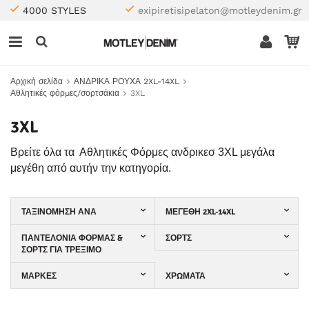
4000 STYLES
exipiretisipelaton@motleydenim.gr
Αρχική σελίδα
ΑΝΔΡΙΚΑ ΡΟΥΧΑ 2XL-14XL
Αθλητικές φόρμες/σορτσάκια
3XL
3XL
Βρείτε όλα τα Αθλητικές Φόρμες ανδρικεσ 3XL μεγάλα
μεγέθη από αυτήν την κατηγορία.
ΤΑΞΙΝΌΜΗΣΗ ΑΝΆ
ΜΕΓΈΘΗ 2XL-14XL
ΠΑΝΤΕΛΌΝΙΑ ΦΌΡΜΑΣ &
ΣΟΡΤΣ
ΣΟΡΤΣ ΓΙΑ ΤΡΈΞΙΜΟ
ΜΆΡΚΕΣ
ΧΡΏΜΑΤΑ