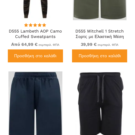
D555 Lambeth AOP Camo
D555 Mitchell 1 Stretch
Cuffed Sweatpants
Σορτς με Ελαστική Μέση
Χακί
Από 64,99 €
39,99 €
συμπεριλ. ΦΠΑ
συμπεριλ. ΦΠΑ
Προσθήκη στο καλάθι
Προσθήκη στο καλάθι