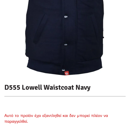
D555 Lowell Waistcoat Navy
Αυτό το προϊόν έχει εξαντληθεί και δεν μπορεί πλέον να
παραγγελθεί.