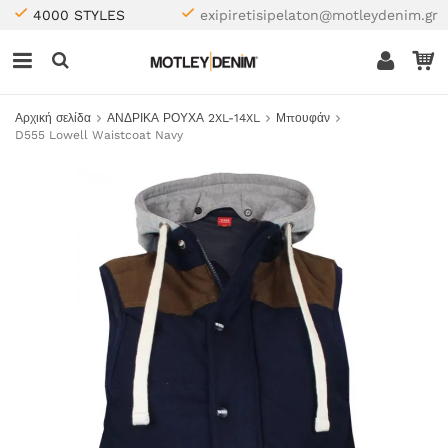
4000 STYLES
exipiretisipelaton@motleydenim.gr
Αρχική σελίδα
ΑΝΔΡΙΚΑ ΡΟΥΧΑ 2XL-14XL
Μπουφάν
D555 Lowell Waistcoat Navy