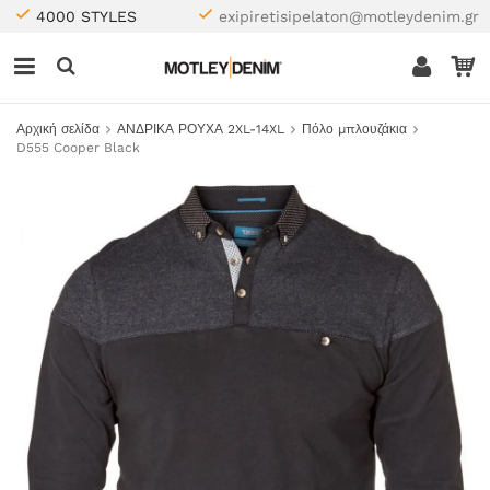
4000 STYLES
exipiretisipelaton@motleydenim.gr
Αρχική σελίδα
ΑΝΔΡΙΚΑ ΡΟΥΧΑ 2XL-14XL
Πόλο μπλουζάκια
D555 Cooper Black