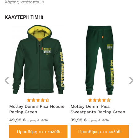
Χάρτης ιστότοπου »
ΚΑΛΎΤΕΡΗ ΤΙΜΉ!
Motley Denim Pisa Hoodie
Motley Denim Pisa
Mo
Racing Green
Sweatpants Racing Green
Ho
49,99 €
39,99 €
49
συμπεριλ. ΦΠΑ
συμπεριλ. ΦΠΑ
Προσθήκη στο καλάθι
Προσθήκη στο καλάθι