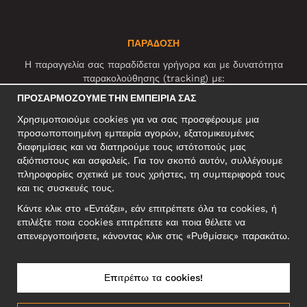
ΠΑΡΑΔΟΣΗ
Η παραγγελία σας παραδίδεται γρήγορα και με δυνατότητα
παρακολούθησης (tracking) με:
ΠΡΟΣΑΡΜΌΖΟΥΜΕ ΤΗΝ ΕΜΠΕΙΡΊΑ ΣΑΣ
Χρησιμοποιούμε cookies για να σας προσφέρουμε μια
ΚΟΙΝΩΝΙΚΆ ΔΊΚΤΥΑ
προσωποποιημένη εμπειρία αγορών, εξατομικευμένες
διαφημίσεις και να διατηρούμε τους ιστότοπούς μας
αξιόπιστους και ασφαλείς. Για τον σκοπό αυτόν, συλλέγουμε
πληροφορίες σχετικά με τους χρήστες, τη συμπεριφορά τους
ΕΠΑΓΓΕΛΜΑΤΙΚΗ ΔΙΕΥΘΥΝΣΗ
και τις συσκευές τους.
Motley Denim Europe OÜ
Κάντε κλικ στο «Εντάξει», εάν επιτρέπετε όλα τα cookies, ή
Narva mnt 5, EE-10117 Tallinn
επιλέξτε ποια cookies επιτρέπετε και ποια θέλετε να
Reg: 12356245
απενεργοποιήσετε, κάνοντας κλικ στις «Ρυθμίσεις» παρακάτω.
ΣΗΜΕΙΩΣΗ! Μη στέλνετε επιστρεφόμενα προϊόντα σε αυτήν τη
διεύθυνση!
Επιτρέπω τα cookies!