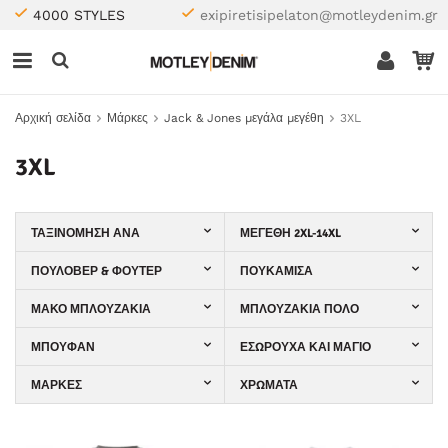
4000 STYLES
exipiretisipelaton@motleydenim.gr
Αρχική σελίδα
Μάρκες
Jack & Jones μεγάλα μεγέθη
3XL
3XL
ΤΑΞΙΝΌΜΗΣΗ ΑΝΆ
ΜΕΓΈΘΗ 2XL-14XL
ΠΟΥΛΌΒΕΡ & ΦΟΎΤΕΡ
ΠΟΥΚΆΜΙΣΑ
ΜΑΚΌ ΜΠΛΟΥΖΆΚΙΑ
ΜΠΛΟΥΖΆΚΙΑ ΠΌΛΟ
ΜΠΟΥΦΆΝ
ΕΣΏΡΟΥΧΑ ΚΑΙ ΜΑΓΙΌ
ΜΆΡΚΕΣ
ΧΡΏΜΑΤΑ