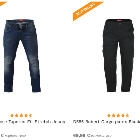
BEST SELLER!
se Tapered Fit Stretch Jeans
D555 Robert Cargo pants Blac
 €
69,99 €
συμπεριλ. ΦΠΑ
συμπεριλ. ΦΠΑ