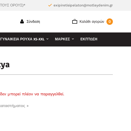
 ΤΟΥΣ ΟΡΟΥΣ)*
exipiretisipelaton@motleydenim.gr
0
Σύνδεση
Καλάθι αγορών
ΓΥΝΑΙΚΕΊΑ ΡΟΎΧΑ XS-XXL
ΜΆΡΚΕΣ
ΕΚΠΤΩΣΗ
tya
ι δεν μπορεί πλέον να παραγγελθεί.
 καταστήματος »