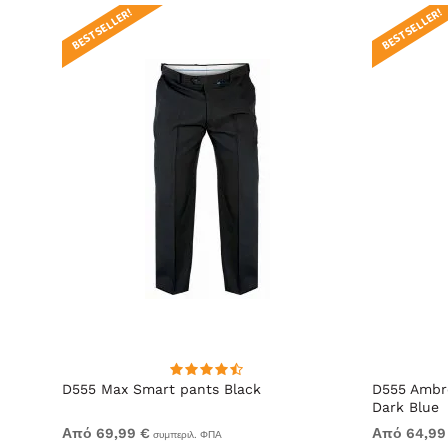
BEST SELLER!
BEST SELLER!
t Fit
D555 Max Smart pants Black
D555 Ambro
Dark Blue
Από 69,99 €
Από 64,99
συμπεριλ. ΦΠΑ