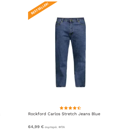
BEST SELLER!
k
Rockford Carlos Stretch Jeans Blue
Rockf
64,99 €
Από 5
συμπεριλ. ΦΠΑ