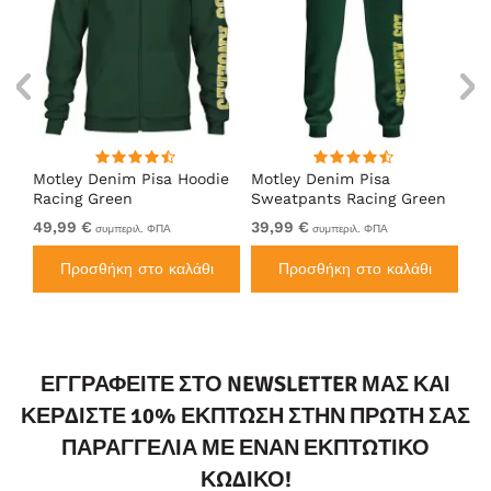
Motley Denim Pisa Hoodie
Motley Denim Pisa
Mo
Racing Green
Sweatpants Racing Green
Ho
49,99 €
39,99 €
49
συμπεριλ. ΦΠΑ
συμπεριλ. ΦΠΑ
Προσθήκη στο καλάθι
Προσθήκη στο καλάθι
ΕΓΓΡΑΦΕΊΤΕ ΣΤΟ NEWSLETTER ΜΑΣ ΚΑΙ
ΚΕΡΔΊΣΤΕ 10% ΈΚΠΤΩΣΗ ΣΤΗΝ ΠΡΏΤΗ ΣΑΣ
ΠΑΡΑΓΓΕΛΊΑ ΜΕ ΈΝΑΝ ΕΚΠΤΩΤΙΚΌ
ΚΩΔΙΚΌ!