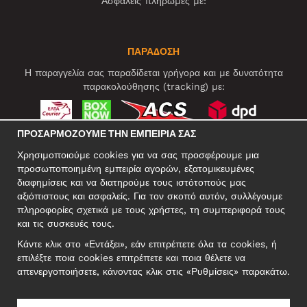
Ασφαλείς πληρωμές με:
ΠΑΡΑΔΟΣΗ
Η παραγγελία σας παραδίδεται γρήγορα και με δυνατότητα
παρακολούθησης (tracking) με:
ΠΡΟΣΑΡΜΌΖΟΥΜΕ ΤΗΝ ΕΜΠΕΙΡΊΑ ΣΑΣ
ΚΟΙΝΩΝΙΚΆ ΔΊΚΤΥΑ
Χρησιμοποιούμε cookies για να σας προσφέρουμε μια
προσωποποιημένη εμπειρία αγορών, εξατομικευμένες
διαφημίσεις και να διατηρούμε τους ιστότοπούς μας
αξιόπιστους και ασφαλείς. Για τον σκοπό αυτόν, συλλέγουμε
ΕΠΑΓΓΕΛΜΑΤΙΚΗ ΔΙΕΥΘΥΝΣΗ
πληροφορίες σχετικά με τους χρήστες, τη συμπεριφορά τους
Motley Denim Europe OÜ
και τις συσκευές τους.
Narva mnt 5, EE-10117 Tallinn
Κάντε κλικ στο «Εντάξει», εάν επιτρέπετε όλα τα cookies, ή
Reg: 12356245
επιλέξτε ποια cookies επιτρέπετε και ποια θέλετε να
ΣΗΜΕΙΩΣΗ! Μη στέλνετε επιστρεφόμενα προϊόντα σε αυτήν τη
απενεργοποιήσετε, κάνοντας κλικ στις «Ρυθμίσεις» παρακάτω.
διεύθυνση!