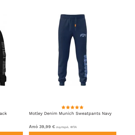
lack
Motley Denim Munich Sweatpants Navy
Motle
Από 39,99 €
Από 4
συμπεριλ. ΦΠΑ