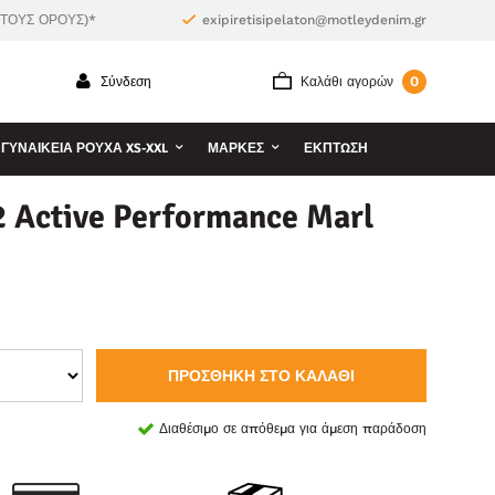
 ΤΟΥΣ ΟΡΟΥΣ)*
exipiretisipelaton@motleydenim.gr
0
Σύνδεση
Καλάθι αγορών
ΓΥΝΑΙΚΕΊΑ ΡΟΎΧΑ XS-XXL
ΜΆΡΚΕΣ
ΕΚΠΤΩΣΗ
 Active Performance Marl
ΠΡΟΣΘΉΚΗ ΣΤΟ ΚΑΛΆΘΙ
Διαθέσιμο σε απόθεμα για άμεση παράδοση