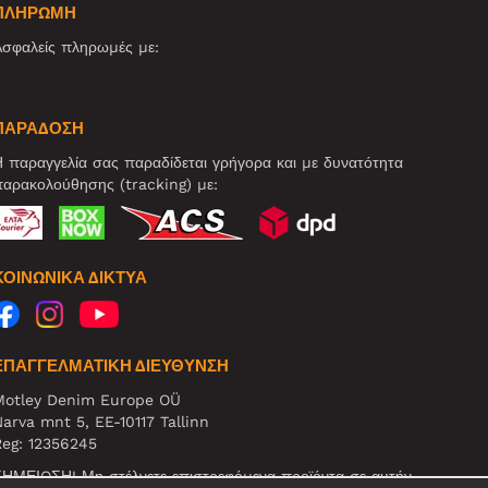
ΠΛΗΡΩΜΗ
σφαλείς πληρωμές με:
ΠΑΡΑΔΟΣΗ
 παραγγελία σας παραδίδεται γρήγορα και με δυνατότητα
αρακολούθησης (tracking) με:
ΚΟΙΝΩΝΙΚΆ ΔΊΚΤΥΑ
ΕΠΑΓΓΕΛΜΑΤΙΚΗ ΔΙΕΥΘΥΝΣΗ
Motley Denim Europe OÜ
arva mnt 5, EE-10117 Tallinn
eg: 12356245
ΗΜΕΙΩΣΗ! Μη στέλνετε επιστρεφόμενα προϊόντα σε αυτήν