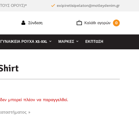
 ΤΟΥΣ ΟΡΟΥΣ)*
exipiretisipelaton@motleydenim.gr
0
Σύνδεση
Καλάθι αγορών
ΓΥΝΑΙΚΕΊΑ ΡΟΎΧΑ XS-XXL
ΜΆΡΚΕΣ
ΕΚΠΤΩΣΗ
Shirt
ι δεν μπορεί πλέον να παραγγελθεί.
 καταστήματος »