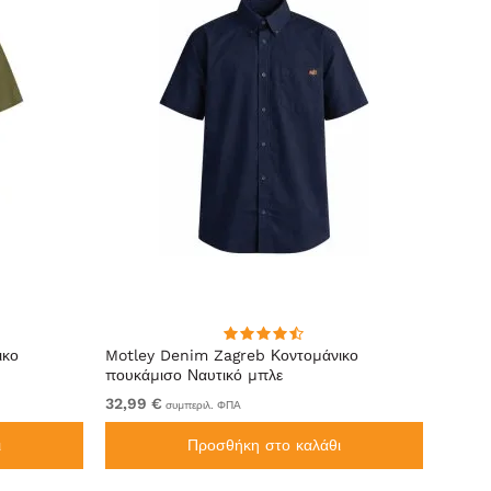
ικο
Motley Denim Zagreb Κοντομάνικο
Lavecc
πουκάμισο Ναυτικό μπλε
32,99 €
59,99
συμπεριλ. ΦΠΑ
ι
Προσθήκη στο καλάθι