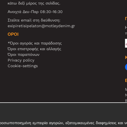
κάτω δεξί μέρος της σελίδας.
Ανοιχτά Δευ-Παρ 08:30-16:30
Στείλτε email στη διεύθυνση:
exipiretisipelaton@motleydenim.gr
Η
π
ΌΡΟΙ
*Όροι αγοράς και παράδοσης
Όροι επιστροφής και αλλαγής
Όροι παραπόνων
Privacy policy
Cookie-settings
N
R
Σ
τ
σωποποιημένη εμπειρία αγορών, εξατομικευμένες διαφημίσεις και να