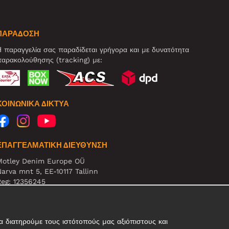
ΠΑΡΑΔΟΣΗ
 παραγγελία σας παραδίδεται γρήγορα και με δυνατότητα
αρακολούθησης (tracking) με:
ΚΟΙΝΩΝΙΚΆ ΔΊΚΤΥΑ
ΕΠΑΓΓΕΛΜΑΤΙΚΗ ΔΙΕΥΘΥΝΣΗ
Motley Denim Europe OÜ
arva mnt 5, EE-10117 Tallinn
eg: 12356245
ΗΜΕΙΩΣΗ! Μη στέλνετε επιστρεφόμενα προϊόντα σε αυτήν
η διεύθυνση!
 διατηρούμε τους ιστότοπούς μας αξιόπιστους και