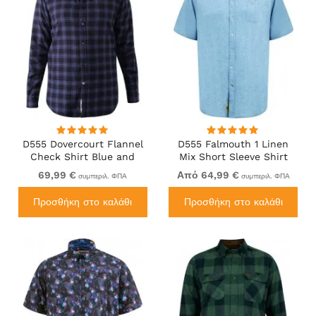
D555 Dovercourt Flannel
D555 Falmouth 1 Linen
Check Shirt Blue and
Mix Short Sleeve Shirt
Black
With Button Down Blue
69,99 €
Από 64,99 €
συμπεριλ. ΦΠΑ
συμπεριλ. ΦΠΑ
Προσθήκη στο καλάθι
Προσθήκη στο καλάθι