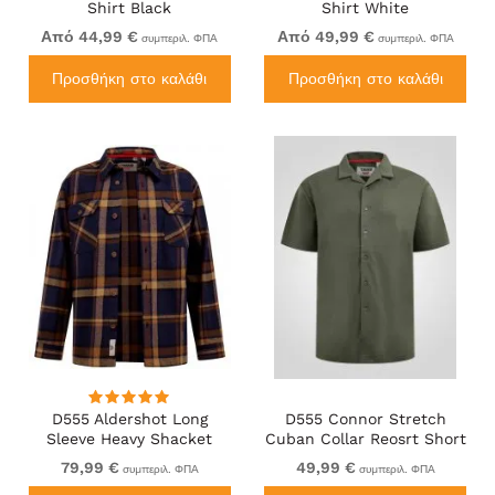
Shirt Black
Shirt White
Από 44,99 €
Από 49,99 €
συμπεριλ. ΦΠΑ
συμπεριλ. ΦΠΑ
Προσθήκη στο καλάθι
Προσθήκη στο καλάθι
D555 Aldershot Long
D555 Connor Stretch
Sleeve Heavy Shacket
Cuban Collar Reosrt Short
Overshirt Tan/Navy Check
Sleeve Shirt Khaki
79,99 €
49,99 €
συμπεριλ. ΦΠΑ
συμπεριλ. ΦΠΑ