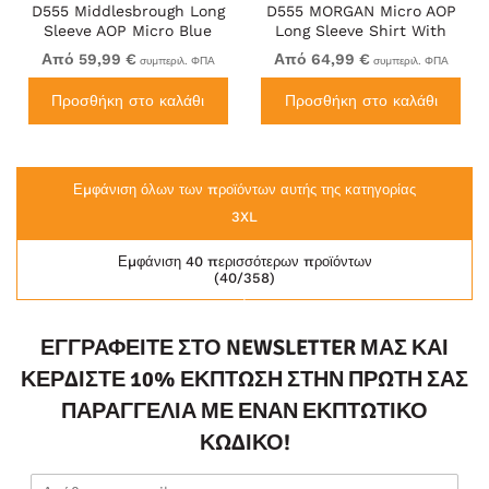
D555 Middlesbrough Long
D555 MORGAN Micro AOP
Sleeve AOP Micro Blue
Long Sleeve Shirt With
Shirt Navy
Concealed Button Down
Από 59,99 €
Από 64,99 €
συμπεριλ. ΦΠΑ
συμπεριλ. ΦΠΑ
Collar Navy
Προσθήκη στο καλάθι
Προσθήκη στο καλάθι
Εμφάνιση όλων των προϊόντων αυτής της κατηγορίας
3XL
Εμφάνιση 40 περισσότερων προϊόντων
(40/358)
ΕΓΓΡΑΦΕΊΤΕ ΣΤΟ NEWSLETTER ΜΑΣ ΚΑΙ
ΚΕΡΔΊΣΤΕ 10% ΈΚΠΤΩΣΗ ΣΤΗΝ ΠΡΏΤΗ ΣΑΣ
ΠΑΡΑΓΓΕΛΊΑ ΜΕ ΈΝΑΝ ΕΚΠΤΩΤΙΚΌ
ΚΩΔΙΚΌ!