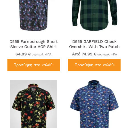
D555 Farnborough Short
D555 GARFIELD Check
Sleeve Guitar AOP Shirt
Overshirt With Two Patch
With Hidden Button Down
Pockets & Button Down
64,99 €
Από 74,99 €
συμπεριλ. ΦΠΑ
συμπεριλ. ΦΠΑ
Black
Collar Navy
Προσθήκη στο καλάθι
Προσθήκη στο καλάθι