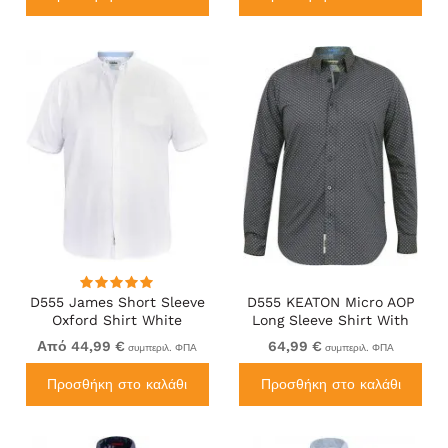
D555 James Short Sleeve
D555 KEATON Micro AOP
Oxford Shirt White
Long Sleeve Shirt With
Concealed Button Down
Από 44,99 €
64,99 €
συμπεριλ. ΦΠΑ
συμπεριλ. ΦΠΑ
Collar Grey
Προσθήκη στο καλάθι
Προσθήκη στο καλάθι