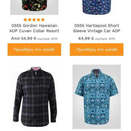
D555 Gordon Hawaiian
D555 Hartlepool Short
AOP Cuvan Collar Resort
Sleeve Vintage Car AOP
Short Sleeve Black
Stretch Shirt Blue
Από 54,99 €
64,99 €
συμπεριλ. ΦΠΑ
συμπεριλ. ΦΠΑ
Προσθήκη στο καλάθι
Προσθήκη στο καλάθι