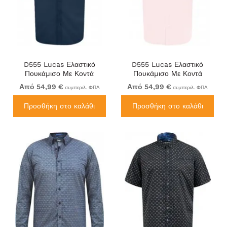
D555 Lucas Ελαστικό
D555 Lucas Ελαστικό
Πουκάμισο Με Κοντά
Πουκάμισο Με Κοντά
Μανίκια Ανθεκτικό Στους
Μανίκια Ανθεκτικό Στους
Από 54,99 €
Από 54,99 €
συμπεριλ. ΦΠΑ
συμπεριλ. ΦΠΑ
Λεκέδες Χωρίς Σιδέρωμα
Λεκέδες Χωρίς Σιδέρωμα
Μπλε Ναυτικό
Ροζ
Προσθήκη στο καλάθι
Προσθήκη στο καλάθι