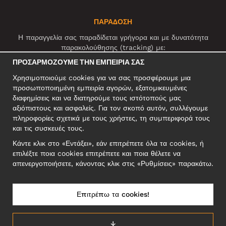
ΠΑΡΑΔΟΣΗ
Η παραγγελία σας παραδίδεται γρήγορα και με δυνατότητα
παρακολούθησης (tracking) με:
ΠΡΟΣΑΡΜΌΖΟΥΜΕ ΤΗΝ ΕΜΠΕΙΡΊΑ ΣΑΣ
Χρησιμοποιούμε cookies για να σας προσφέρουμε μια
ΚΟΙΝΩΝΙΚΆ ΔΊΚΤΥΑ
προσωποποιημένη εμπειρία αγορών, εξατομικευμένες
διαφημίσεις και να διατηρούμε τους ιστότοπούς μας
αξιόπιστους και ασφαλείς. Για τον σκοπό αυτόν, συλλέγουμε
πληροφορίες σχετικά με τους χρήστες, τη συμπεριφορά τους
ΕΠΑΓΓΕΛΜΑΤΙΚΗ ΔΙΕΥΘΥΝΣΗ
και τις συσκευές τους.
Motley Denim Europe OÜ
Κάντε κλικ στο «Εντάξει», εάν επιτρέπετε όλα τα cookies, ή
Narva mnt 5, EE-10117 Tallinn
επιλέξτε ποια cookies επιτρέπετε και ποια θέλετε να
Reg: 12356245
απενεργοποιήσετε, κάνοντας κλικ στις «Ρυθμίσεις» παρακάτω.
ΣΗΜΕΙΩΣΗ! Μη στέλνετε επιστρεφόμενα προϊόντα σε αυτήν τη
διεύθυνση!
Επιτρέπω τα cookies!
↓