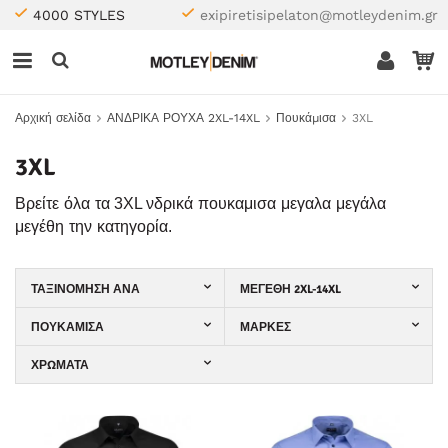
4000 STYLES
exipiretisipelaton@motleydenim.gr
Αρχική σελίδα
ΑΝΔΡΙΚΑ ΡΟΥΧΑ 2XL-14XL
Πουκάμισα
3XL
3XL
Βρείτε
όλα
τα
3XL
νδρικά
πουκαμισα
μεγαλα
μεγάλα
μεγέθη
την
κατηγορία
.
ΤΑΞΙΝΌΜΗΣΗ ΑΝΆ
ΜΕΓΈΘΗ 2XL-14XL
ΠΟΥΚΆΜΙΣΑ
ΜΆΡΚΕΣ
ΧΡΏΜΑΤΑ