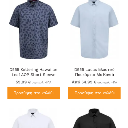
D555 Kettering Hawaiian
D555 Lucas Ελαστικό
Leaf AOP Short Sleeve
Πουκάμισο Με Κοντά
Button Down Collar Shirt
Μανίκια Ανθεκτικό Στους
59,99 €
Από 54,99 €
συμπεριλ. ΦΠΑ
συμπεριλ. ΦΠΑ
Denim
Λεκέδες Χωρίς Σιδέρωμα
Γαλάζιο
Προσθήκη στο καλάθι
Προσθήκη στο καλάθι