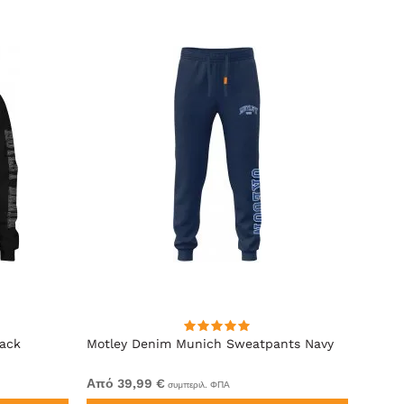
lack
Motley Denim Munich Sweatpants Navy
Motle
Από 39,99 €
Από 4
συμπεριλ. ΦΠΑ