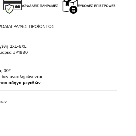
ΑΣΦΑΛΕΊΣ ΠΛΗΡΩΜΈΣ
ΕΎΚΟΛΕΣ ΕΠΙΣΤΡΟΦΈΣ
ΡΟΔΙΑΓΡΑΦΕΣ ΠΡΟΪΟΝΤΟΣ
η
εγέθη 2XL-8XL
 μάρκα JP1880
ς 30°
η δεν αναπληρώνονται
ε τον οδηγό μεγεθών
μιών