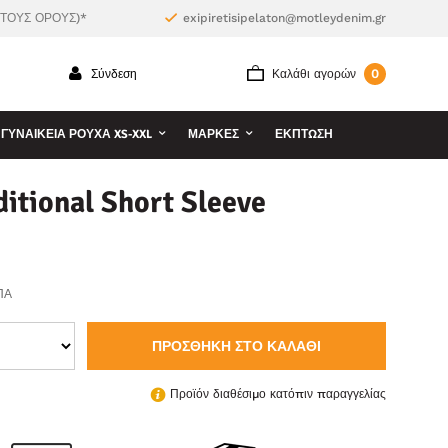
 ΤΟΥΣ ΟΡΟΥΣ)*
exipiretisipelaton@motleydenim.gr
0
Σύνδεση
Καλάθι αγορών
ΓΥΝΑΙΚΕΊΑ ΡΟΎΧΑ XS-XXL
ΜΆΡΚΕΣ
ΕΚΠΤΩΣΗ
ditional Short Sleeve
ΠΑ
ΠΡΟΣΘΉΚΗ ΣΤΟ ΚΑΛΆΘΙ
Προϊόν διαθέσιμο κατόπιν παραγγελίας