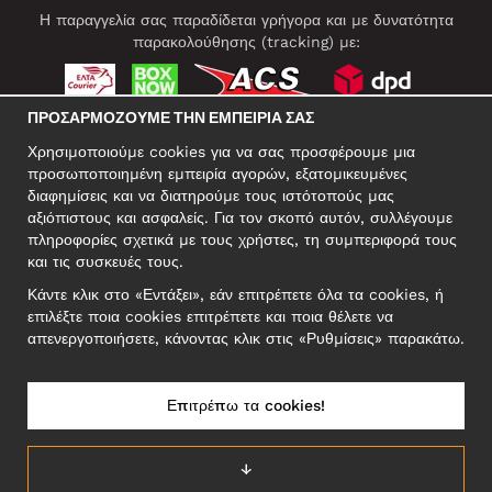
Η παραγγελία σας παραδίδεται γρήγορα και με δυνατότητα
παρακολούθησης (tracking) με:
ΠΡΟΣΑΡΜΌΖΟΥΜΕ ΤΗΝ ΕΜΠΕΙΡΊΑ ΣΑΣ
ΚΟΙΝΩΝΙΚΆ ΔΊΚΤΥΑ
Χρησιμοποιούμε cookies για να σας προσφέρουμε μια
προσωποποιημένη εμπειρία αγορών, εξατομικευμένες
διαφημίσεις και να διατηρούμε τους ιστότοπούς μας
αξιόπιστους και ασφαλείς. Για τον σκοπό αυτόν, συλλέγουμε
ΕΠΑΓΓΕΛΜΑΤΙΚΗ ΔΙΕΥΘΥΝΣΗ
πληροφορίες σχετικά με τους χρήστες, τη συμπεριφορά τους
Motley Denim Europe OÜ
και τις συσκευές τους.
Narva mnt 5, EE-10117 Tallinn
Κάντε κλικ στο «Εντάξει», εάν επιτρέπετε όλα τα cookies, ή
Reg: 12356245
επιλέξτε ποια cookies επιτρέπετε και ποια θέλετε να
ΣΗΜΕΙΩΣΗ! Μη στέλνετε επιστρεφόμενα προϊόντα σε αυτήν τη
απενεργοποιήσετε, κάνοντας κλικ στις «Ρυθμίσεις» παρακάτω.
διεύθυνση!
Επιτρέπω τα cookies!
ΕΛΛΆΔΑ/ΕΛΛΗΝΙΚΆ
↓