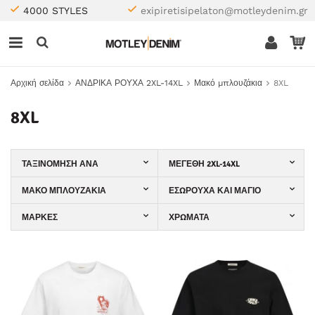
4000 STYLES
exipiretisipelaton@motleydenim.gr
Αρχική σελίδα
ΑΝΔΡΙΚΑ ΡΟΥΧΑ 2XL-14XL
Μακό μπλουζάκια
8XL
8XL
ΤΑΞΙΝΌΜΗΣΗ ΑΝΆ
ΜΕΓΈΘΗ 2XL-14XL
ΜΑΚΌ ΜΠΛΟΥΖΆΚΙΑ
ΕΣΏΡΟΥΧΑ ΚΑΙ ΜΑΓΙΌ
ΜΆΡΚΕΣ
ΧΡΏΜΑΤΑ