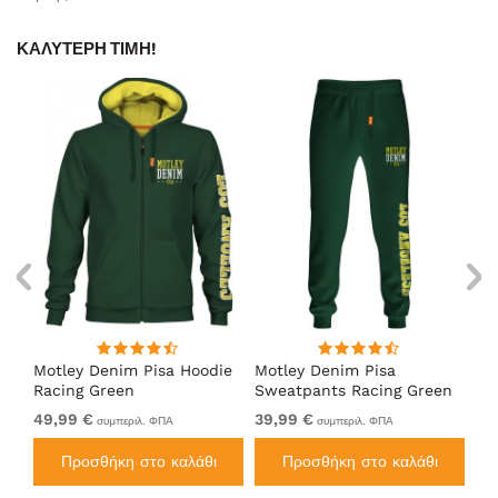
ΚΑΛΎΤΕΡΗ ΤΙΜΉ!
Motley Denim Pisa Hoodie
Motley Denim Pisa
Mo
Racing Green
Sweatpants Racing Green
Ho
49,99 €
39,99 €
49
συμπεριλ. ΦΠΑ
συμπεριλ. ΦΠΑ
Προσθήκη στο καλάθι
Προσθήκη στο καλάθι